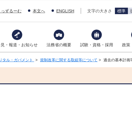
きっずるーむ
本文へ
ENGLISH
文字の大きさ
標準
会見・報道・お知らせ
法務省の概要
試験・資格・採用
政策
ジタル・ガバメント
>
規制改革に関する取組等について
> 過去の基本計画