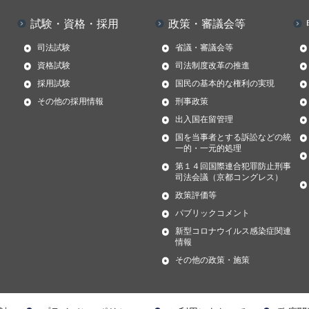
試験・資格・採用
政策・審議会等
司法試験
省議・審議会等
資格試験
司法制度改革の推進
採用試験
国民の基本的な権利の実現
その他の採用情報
刑事政策
出入国在留管理
国を当事者とする訴訟などの統
一的・一元的処理
第１４回国際連合犯罪防止刑事
司法会議（京都コングレス）
政策評価等
パブリックコメント
新型コロナウイルス感染症関連
情報
その他の政策・施策