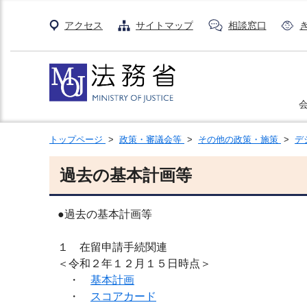
アクセス
サイトマップ
相談窓口
トップページ
>
政策・審議会等
>
その他の政策・施策
>
デ
過去の基本計画等
●過去の基本計画等
１ 在留申請手続関連
＜令和２年１２月１５日時点＞
・
基本計画
・
スコアカード