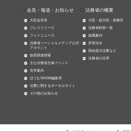
会見・報道・お知らせ
法務省の概要
大臣会見等
大臣・副大臣・政務官
プレスリリース
法務省幹部一覧
フォトニュース
組織案内
法務省ソーシャルメディア公式
所管法令
アカウント
国会提出法案など
政府調達情報
法務省の沿革
主な法務省主催イベント
見学案内
ほうむSHOW編集局
法曹に関するポータルサイト
その他のお知らせ