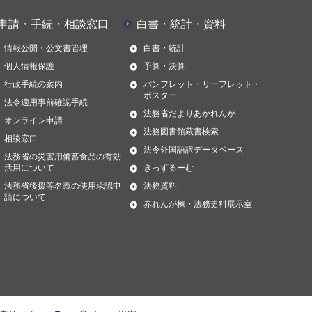
申請・手続・相談窓口
白書・統計・資料
情報公開・公文書管理
白書・統計
個人情報保護
予算・決算
行政手続の案内
パンフレット・リーフレット・
ポスター
法令適用事前確認手続
法務省だよりあかれんが
オンライン申請
法務図書館蔵書検索
相談窓口
法令外国語訳データベース
法務省の災害用備蓄食品の有効
活用について
きっずるーむ
法務省後援等名義の使用承認申
法務資料
請について
赤れんが棟・法務史料展示室