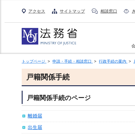
アクセス
サイトマップ
相談窓口
トップページ
>
申請・手続・相談窓口
>
行政手続の案内
>
戸籍関係手続
戸籍関係手続のページ
離婚届
出生届