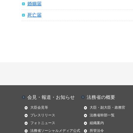
婚姻届
死亡届
会見・報道・お知らせ
法務省の概要
大臣会見等
大臣・副大臣・政務官
プレスリリース
法務省幹部一覧
フォトニュース
組織案内
法務省ソーシャルメディア公式
所管法令