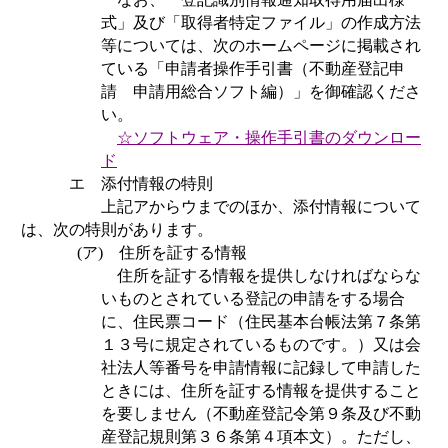
式」及び「取得者特定ファイル」の作成方法
等については、次のホームページに掲載され
ている「申請者操作手引書（不動産登記申
請 申請用総合ソフト編）」を御確認くださ
い。
☆ソフトウェア・操作手引書のダウンロー
ド
エ 添付情報の特則
上記アからウまでのほか、添付情報について
は、次の特則があります。
(
ア
)
住所を証する情報
住所を証する情報を提供しなければならな
いものとされている登記の申請をする場合
に、住民票コード（住民基本台帳法第７条第
１３号に規定されているものです。）又は会
社法人等番号を申請情報に記録して申請した
ときには、住所を証する情報を提供すること
を要しません（不動産登記令第９条及び不動
産登記規則第３６条第４項本文）。ただし、