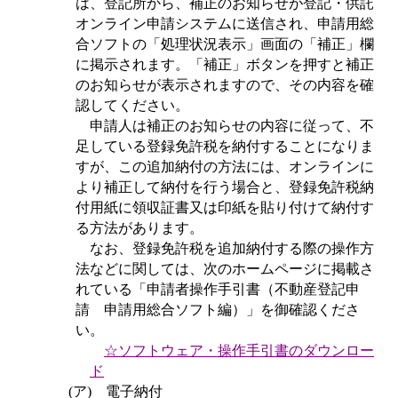
は、登記所から、補正のお知らせが登記・供託
オンライン申請システムに送信され、申請用総
合ソフトの「処理状況表示」画面の「補正」欄
に掲示されます。「補正」ボタンを押すと補正
のお知らせが表示されますので、その内容を確
認してください。
申請人は補正のお知らせの内容に従って、不
足している登録免許税を納付することになりま
すが、この追加納付の方法には、オンラインに
より補正して納付を行う場合と、登録免許税納
付用紙に領収証書又は印紙を貼り付けて納付す
る方法があります。
なお、登録免許税を追加納付する際の
操作方
法などに関しては、次のホームページに掲載さ
れている「申請者操作手引書（不動産登記申
請 申請用総合ソフト編）」を御確認くださ
い。
☆ソフトウェア・操作手引書のダウンロー
ド
(
ア
)
電子納付