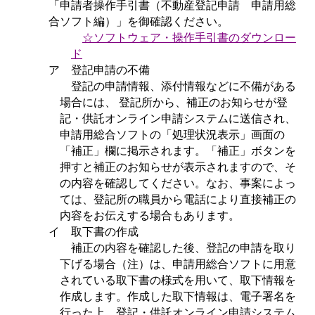
「申請者操作手引書（不動産登記申請 申請用総
合ソフト編）」を御確認ください。
☆ソフトウェア・操作手引書のダウンロー
ド
ア 登記申請の不備
登記の申請情報、添付情報などに不備がある
場合には
、
登記所から、補正のお知らせが登
記・供託オンライン申請システムに送信され、
申請用総合ソフトの「処理状況表示」画面の
「補正」欄に掲示されます。「補正」ボタンを
押すと補正のお知らせが表示されますので、そ
の内容を確認してください。なお、事案によっ
ては、登記所の職員から電話により直接補正の
内容をお伝えする場合もあります。
イ 取下書の作成
補正の内容を確認した後、登記の申請を取り
下げる場合（注）は、申請用総合ソフトに用意
されている取下書の様式を用いて、取下情報を
作成します。作成した取下情報は、電子署名を
行った上、登記・供託オンライン申請システム