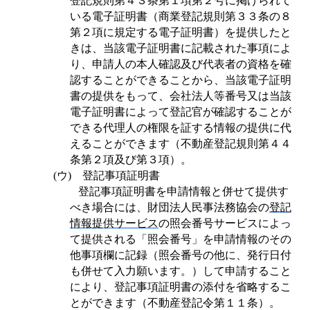
登記規則第４３条第１項第２号に掲げられて
いる電子証明書（商業登記規則第３３条の８
第２項に規定する電子証明書）を提供したと
きは、当該電子証明書に記載された事項によ
り、申請人の本人確認及び代表者の資格を確
認することができることから、当該電子証明
書の提供をもって、会社法人等番号又は当該
電子証明書によって登記官が確認することが
できる代理人の権限を証する情報の提供に代
えることができます（不動産登記規則第４４
条第２項及び第３項）。
(
ウ
)
登記事項証明書
登記事項証明書を申請情報と併せて提供す
べき場合には、財団法人民事法務協会の
登記
情報提供サービス
の照会番号サービスによっ
て提供される「照会番号」を申請情報のその
他事項欄に記録（照会番号の他に、発行日付
も併せて入力願います。）して申請すること
により、登記事項証明書の添付を省略するこ
とができます（不動産登記令第１１条）。