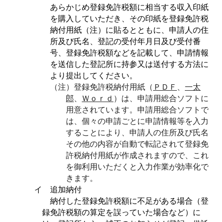
あらかじめ登録免許税額に相当する収入印紙
を購入していただき、その印紙を登録免許税
納付用紙（注）に貼るとともに、申請人の住
所及び氏名、登記の受付年月日及び受付番
号、登録免許税額などを記載して、申請情報
を送信した登記所に持参又は送付する方法に
より提出してください。
（注）登録免許税納付用紙（
ＰＤＦ
、
一太
郎
、
Ｗｏｒｄ
）は、申請用総合ソフトに
用意されています。申請用総合ソフトで
は、個々の申請ごとに申請情報等を入力
することにより、申請人の住所及び氏名
その他の内容が自動で転記されて登録免
許税納付用紙が作成されますので、これ
を御利用いただくと入力作業が効率化で
きます。
イ 追加納付
納付した登録免許税額に不足がある場合（登
録免許税額の算定を誤っていた場合など）に