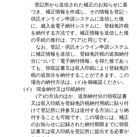
登記所から送信された補正のお知らせに基
づき、補正情報を作成し、その情報を登記・
供託オンライン申請システムに送信した後
に、歳入金電子納付システムに、登録免許税
を納付する方法です。補正情報を送信した後
の手続の進行は、ア
(
ア
)
と同じです。
なお、登記・供託オンライン申請システム
に補正情報を送信し、登録免許税の追加納付
分について「電子納付情報」を得た後であっ
ても、領収証書又は収入印紙により登録免許
税の追加分を納付することができます。この
場合の納付方法は、
(
イ
)
を御確認ください。
(
イ
)
現金納付又は印紙納付
(
ア
)
の方法のほか、追加納付分の領収証書
又は収入印紙を登録免許税納付用紙に貼り付
けて登記所に持参又は送付する方法により納
付することも可能です。この場合には、補正
のお知らせに記録された納付期限までに領収
証書又は収入印紙を登記所に提出する必要が