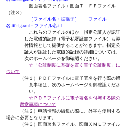
図面署名ファイル＋図面ＴＩＦＦファイル
（注３）
［ファイル名・拡張子］ ファイル
名
.tif.sig.xml
＋ファイル名
.tif
これらのファイルのほか、指定公証人が認証
した電磁的記録（電子私署証書ファイル）も添
付情報として提供することができます。指定公
証人が認証した電磁的記録の詳細については、
次のホームページを御確認ください。
☆「公証制度に基礎を置く電子公証制度」に
ついて
（注１）ＰＤＦファイルに電子署名を行う際の留
意事項は、次のホームページを御確認くださ
い。
☆ＰＤＦファイルに電子署名を付与する際の
留意事項について
（注２）申請情報の編集の際に、外字を使用する
場合に必要となります。
（注３）図面署名ファイル、図面ＸＭＬファイル