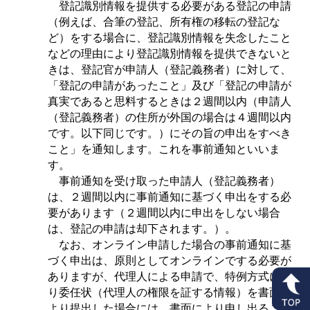
登記識別情報を提供する必要がある登記の申請
（例えば、合筆の登記、所有権の移転の登記な
ど）をする場合に、登記識別情報を失念したこと
などの理由により登記識別情報を提供できないと
きは、登記官が申請人（登記義務者）に対して、
「登記の申請があったこと」及び「登記の申請が
真実であると思料するときは２週間以内（申請人
（登記義務者）の住所が外国の場合は４週間以内
です。以下同じです。）にその旨の申出をすべき
こと」を通知します。これを事前通知といいま
す。
事前通知を受け取った申請人（登記義務者）
は、２週間以内に事前通知に基づく申出をする必
要があります（２週間以内に申出をしない場合
は、登記の申請は却下されます。）。
なお、オンライン申請した場合の事前通知に基
づく申出は、原則としてオンラインでする必要が
ありますが、代理人による申請で、特例方式によ
り委任状（代理人の権限を証する情報）を書面に
より提出した場合には、書面により申し出ること