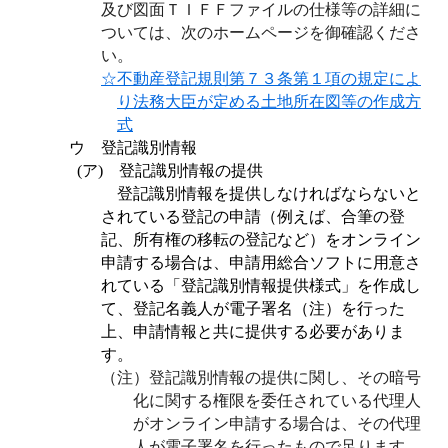
及び図面ＴＩＦＦファイルの仕様等の詳細に
ついては、次のホームページを御確認くださ
い。
☆不動産登記規則第７３条第１項の規定によ
り法務大臣が定める土地所在図等の作成方
式
ウ 登記識別情報
(
ア
)
登記識別情報の提供
登記識別情報を提供しなければならないと
されている登記の申請（例えば、合筆の登
記、所有権の移転の登記など）をオンライン
申請する場合は、申請用総合ソフトに用意さ
れている「登記識別情報提供様式」を作成し
て、登記名義人が電子署名（注）を行った
上、申請情報と共に提供する必要がありま
す。
（注）登記識別情報の提供に関し、その暗号
化に関する権限を委任されている代理人
がオンライン申請する場合は、その代理
人が電子署名を行ったもので足ります。