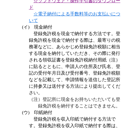
☆ソフトウェア・操作手引書のダウンロー
ド
☆電子納付による手数料等のお支払いにつ
いて
(
イ
)
現金納付
登録免許税を現金で納付する方法です。登
録免許税を現金で納付する際は、最寄りの税
務署などに、あらかじめ登録免許税額に相当
する現金を納付していただき、その際に発行
される領収証書を登録免許税納付用紙（注）
に貼るとともに、申請人の住所及び氏名、登
記の受付年月日及び受付番号、登録免許税額
などを記載して、申請情報を送信した登記所
に持参又は送付する方法により提出してくだ
さい。
（注）登記所に現金をお持ちいただいても登
録免許税を納付することはできません。
(
ウ
)
印紙納付
登録免許税を収入印紙で納付する方法で
す。登録免許税を収入印紙で納付する際は、