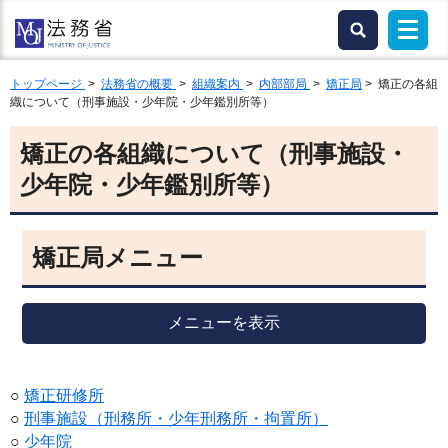
トップページ
>
法務省の概要
>
組織案内
>
内部部局
>
矯正局
> 矯正の各組
織について（刑事施設・少年院・少年鑑別所等）
矯正の各組織について（刑事施設・
少年院・少年鑑別所等）
矯正局メニュー
メニューを表示
○
矯正研修所
○
刑事施設（刑務所・少年刑務所・拘置所）
○
少年院