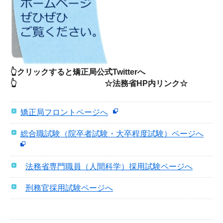
👆クリックすると矯正局公式Twitterへ
👆 ☆法務省HP内リンク☆
矯正局フロントページへ
総合職試験（院卒者試験・大卒程度試験）ページへ
法務省専門職員（人間科学）採用試験ページへ
刑務官採用試験ページへ