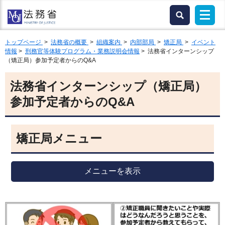
トップページ
>
法務省の概要
>
組織案内
>
内部部局
>
矯正局
>
イベント
情報
>
刑務官等体験プログラム・業務説明会情報
> 法務省インターンシップ
（矯正局）参加予定者からのQ&A
法務省インターンシップ（矯正局）
参加予定者からのQ&A
矯正局メニュー
メニューを表示