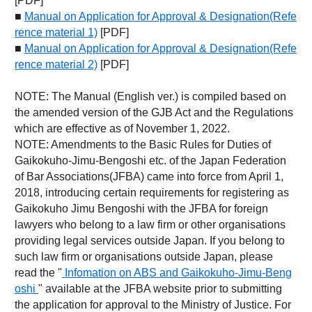
[PDF]
■
Manual on Application for Approval & Designation(Refe
rence material 1)
[PDF]
■
Manual on Application for Approval & Designation(Refe
rence material 2)
[PDF]
NOTE: The Manual (English ver.) is compiled based on
the amended version of the GJB Act and the Regulations
which are effective as of November 1, 2022.
NOTE: Amendments to the Basic Rules for Duties of
Gaikokuho-Jimu-Bengoshi etc. of the Japan Federation
of Bar Associations(JFBA) came into force from April 1,
2018, introducing certain requirements for registering as
Gaikokuho Jimu Bengoshi with the JFBA for foreign
lawyers who belong to a law firm or other organisations
providing legal services outside Japan. If you belong to
such law firm or organisations outside Japan, please
read the "
Infomation on ABS and Gaikokuho-Jimu-Beng
oshi
" available at the JFBA website prior to submitting
the application for approval to the Ministry of Justice. For