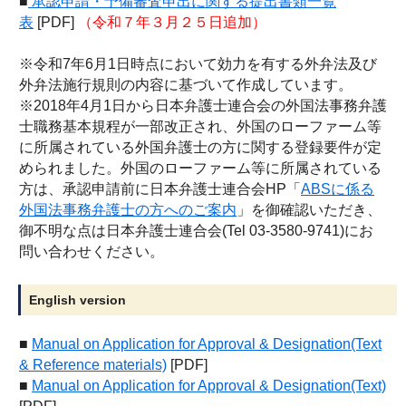
■
承認申請・予備審査申出に関する提出書類一覧
表
[PDF]
（令和７年３月２５日追加）
※令和7年6月1日時点において効力を有する外弁法及び
外弁法施行規則の内容に基づいて作成しています。
※2018年4月1日から日本弁護士連合会の外国法事務弁護
士職務基本規程が一部改正され、外国のローファーム等
に所属されている外国弁護士の方に関する登録要件が定
められました。外国のローファーム等に所属されている
方は、承認申請前に日本弁護士連合会HP「
ABSに係る
外国法事務弁護士の方へのご案内
」を御確認いただき、
御不明な点は日本弁護士連合会(Tel 03-3580-9741)にお
問い合わせください。
English version
■
Manual on Application for Approval & Designation(Text
& Reference materials)
[PDF]
■
Manual on Application for Approval & Designation(Text)