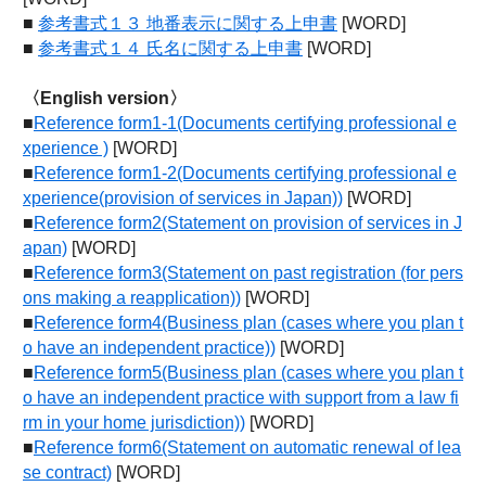
■
参考書式１３ 地番表示に関する上申書
[WORD]
■
参考書式１４ 氏名に関する上申書
[WORD]
〈English version〉
■
Reference form1-1(Documents certifying professional e
xperience )
[WORD]
■
Reference form1-2(Documents certifying professional e
xperience(provision of services in Japan))
[WORD]
■
Reference form2(Statement on provision of services in J
apan)
[WORD]
■
Reference form3(Statement on past registration (for pers
ons making a reapplication))
[WORD]
■
Reference form4(Business plan (cases where you plan t
o have an independent practice))
[WORD]
■
Reference form5(Business plan (cases where you plan t
o have an independent practice with support from a law fi
rm in your home jurisdiction))
[WORD]
■
Reference form6(Statement on automatic renewal of lea
se contract)
[WORD]