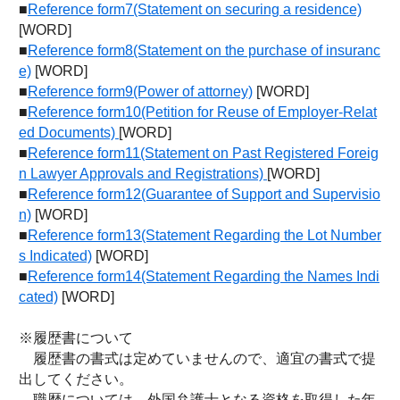
■
Reference form7(Statement on securing a residence)
[WORD]
■
Reference form8(Statement on the purchase of insuranc
e)
[WORD]
■
Reference form9(Power of attorney)
[WORD]
■
Reference form10(Petition for Reuse of Employer-Relat
ed Documents)
[WORD]
■
Reference form11(Statement on Past Registered Foreig
n Lawyer Approvals and Registrations)
[WORD]
■
Reference form12(Guarantee of Support and Supervisio
n)
[WORD]
■
Reference form13(Statement Regarding the Lot Number
s Indicated)
[WORD]
■
Reference form14(Statement Regarding the Names Indi
cated)
[WORD]
※履歴書について
履歴書の書式は定めていませんので、適宜の書式で提
出してください。
職歴については、外国弁護士となる資格を取得した年