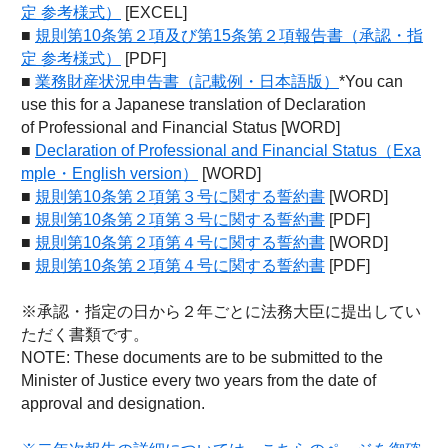
定 参考様式）
[EXCEL]
■
規則第10条第２項及び第15条第２項報告書（承認・指
定 参考様式）
[PDF]
■
業務財産状況申告書（記載例・日本語版）
*You can
use this for a Japanese translation of Declaration
of Professional and Financial Status [WORD]
■
Declaration of Professional and Financial Status（Exa
mple・English version）
[WORD]
■
規則第10条第２項第３号に関する誓約書
[WORD]
■
規則第10条第２項第３号に関する誓約書
[PDF]
■
規則第10条第２項第４号に関する誓約書
[WORD]
■
規則第10条第２項第４号に関する誓約書
[PDF]
※承認・指定の日から２年ごとに法務大臣に提出してい
ただく書類です。
NOTE: These documents are to be submitted to the
Minister of Justice every two years from the date of
approval and designation.