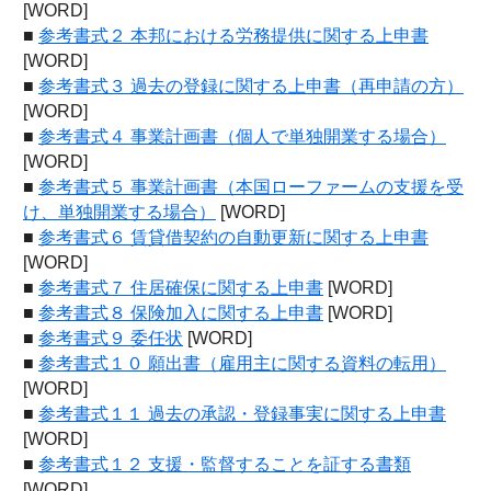
[WORD]
■
参考書式２ 本邦における労務提供に関する上申書
[WORD]
■
参考書式３ 過去の登録に関する上申書（再申請の方）
[WORD]
■
参考書式４ 事業計画書（個人で単独開業する場合）
[WORD]
■
参考書式５ 事業計画書（本国ローファームの支援を受
け、単独開業する場合）
[WORD]
■
参考書式６ 賃貸借契約の自動更新に関する上申書
[WORD]
■
参考書式７ 住居確保に関する上申書
[WORD]
■
参考書式８ 保険加入に関する上申書
[WORD]
■
参考書式９ 委任状
[WORD]
■
参考書式１０ 願出書（雇用主に関する資料の転用）
[WORD]
■
参考書式１１ 過去の承認・登録事実に関する上申書
[WORD]
■
参考書式１２ 支援・監督することを証する書類
[WORD]