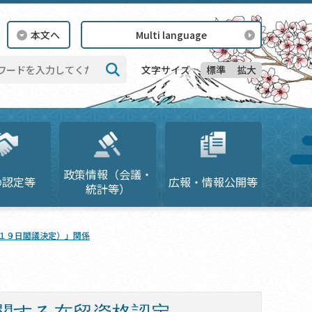
本文へ
Multi language
標準
拡大
文字サイズ
検索
政策情報（会議・
の認定等
広報・情報公開等
統計等）
１９日閣議決定）」関係