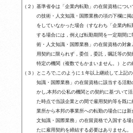
（２）
基準省令は「企業内転勤」の在留資格につい
の技術・人文知識・国際業務の項の下欄に掲
をしていなかった場合（すなわち「企業内転
する場合には，例えば転勤期間を一定期間に
術・人文知識・国際業務」の在留資格の対象
用契約に限られず，委任，委託，嘱託等の契
特定の機関（複数でもかまいません。）との
（３）
ところで,このように１年以上継続して上記
知識・国際業務」の在留資格に該当する活動
かし,本邦の公私の機関との契約に基づいて
た時点で当該企業との間で雇用契約等を既に
業所から本邦の事業所への転勤の場合には新
文知識・国際業務」の在留資格で入国する場
たに雇用契約を締結する必要はありません。