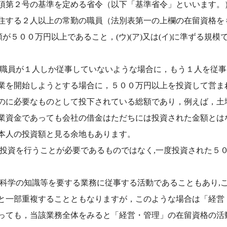
項第２号の基準を定める省令（以下「基準省令」といいます。）
住する２人以上の常勤の職員（法別表第一の上欄の在留資格を
額が５００万円以上であること，(ウ)(ア)又は(イ)に準ずる規
常勤職員が１人しか従事していないような場合に，もう１人を従
業を開始しようとする場合に，５００万円以上を投資して営ま
のに必要なものとして投下されている総額であり，例えば，土
業資金であっても会社の借金はただちには投資された金額とは
本人の投資額と見る余地もあります。
の投資を行うことが必要であるものではなく,一度投資された５
文科学の知識等を要する業務に従事する活動であることもあり,
と一部重複することともなりますが，このような場合は「経営
っても，当該業務全体をみると「経営・管理」の在留資格の活