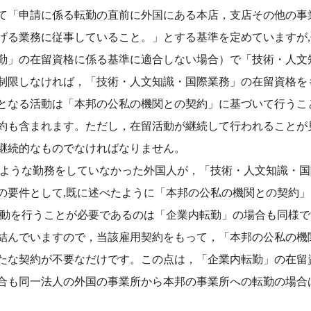
て「申請に係る転勤の直前に外国にある本店，支店その他の事
げる業務に従事していること。」とする基準を定めていますが
勤」の在留資格に係る基準に適合しない場合）で「技術・人文
制限しなければ，「技術・人文知識・国際業務」の在留資格を
となる活動は「本邦の公私の機関との契約」に基づいて行うこ
約も含まれます。ただし，在留活動が継続して行われることが
継続的なものでなければなりません。
のような勤務をしていなかった外国人が，「技術・人文知識・
の要件として,既に述べたように「本邦の公私の機関との契約
活動を行うことが必要であるのは「企業内転勤」の場合も同様
結んでいますので，当該雇用契約をもって，「本邦の公私の機
たな契約が不要なだけです。この点は，「企業内転勤」の在留
合も同一法人の外国の事業所から本邦の事業所への転勤の場合