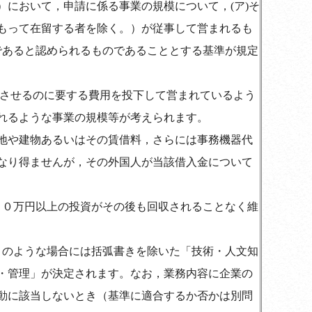
において，申請に係る事業の規模について，(ア)そ
もって在留する者を除く。）が従事して営まれるも
模であると認められるものであることとする基準が規定
事させるのに要する費用を投下して営まれているよう
れるような事業の規模等が考えられます。
地や建物あるいはその賃借料，さらには事務機器代
なり得ませんが，その外国人が当該借入金について
００万円以上の投資がその後も回収されることなく維
このような場合には括弧書きを除いた「技術・人文知
・管理」が決定されます。なお，業務内容に企業の
動に該当しないとき（基準に適合するか否かは別問