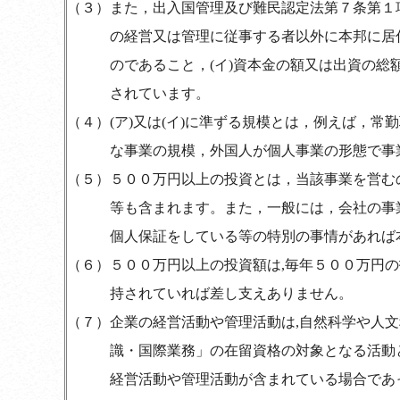
（３）
また，出入国管理及び難民認定法第７条第１
の経営又は管理に従事する者以外に本邦に居
のであること，(イ)資本金の額又は出資の総
されています。
（４）
(ア)又は(イ)に準ずる規模とは，例えば，
な事業の規模，外国人が個人事業の形態で事
（５）
５００万円以上の投資とは，当該事業を営む
等も含まれます。また，一般には，会社の事
個人保証をしている等の特別の事情があれば
（６）
５００万円以上の投資額は,毎年５００万円
持されていれば差し支えありません。
（７）
企業の経営活動や管理活動は,自然科学や人
識・国際業務」の在留資格の対象となる活動
経営活動や管理活動が含まれている場合であ