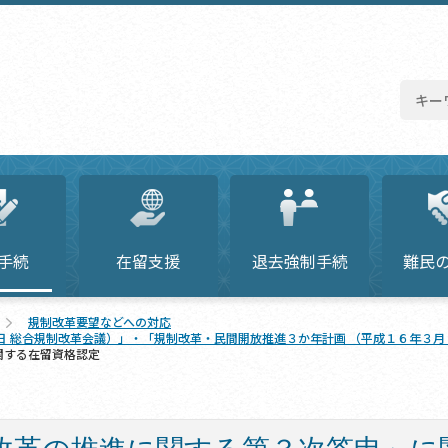
手続
在留支援
退去強制手続
難民
規制改革要望などへの対応
日 総合規制改革会議）」・「規制改革・民間開放推進３か年計画 （平成１６年３月
関する在留資格認定