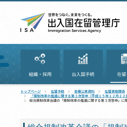
組織・採用
出入国手続
在留
トップページ
在留手続
各種公表資料
在留資格関係
「規制改革の推進に関する第３次答申（平成１５年１２月２２
総合規制改革会議の「規制改革の推進に関する第３次答申」に