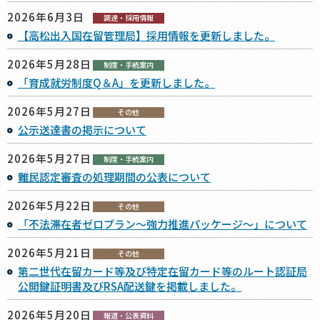
2026年6月3日
調達・採用情報
【高松出入国在留管理局】採用情報を更新しました。
2026年5月28日
制度・手続案内
「育成就労制度Q＆A」を更新しました。
2026年5月27日
その他
公示送達書の掲示について
2026年5月27日
制度・手続案内
難民認定審査の処理期間の公表について
2026年5月22日
その他
「不法滞在者ゼロプラン～強力推進パッケージ～」について
2026年5月21日
その他
第二世代在留カード等及び特定在留カード等のルート認証局
公開鍵証明書及びRSA配送鍵を掲載しました。
2026年5月20日
報道・公表資料