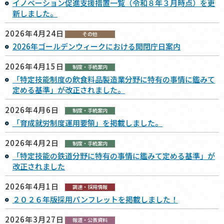
イノベーション促進支援措置一覧（令和８年３月時点）を更
新しました。
2026年4月24日
その他
2026年ゴールデンウィークにおける開閉庁日案内
2026年4月15日
制度・手続案内
「特定技能制度の飲食料品製造業分野に特有の事情に鑑みて
定める基準」が改正されました。
2026年4月6日
制度・手続案内
「育成就労制度運用要領」を掲載しました。
2026年4月2日
制度・手続案内
「特定技能の鉄道分野に特有の事情に鑑みて定める基準」が
改正されました
2026年4月1日
調達・採用情報
２０２６年版採用パンフレットを掲載しました！
2026年3月27日
報道・公表資料