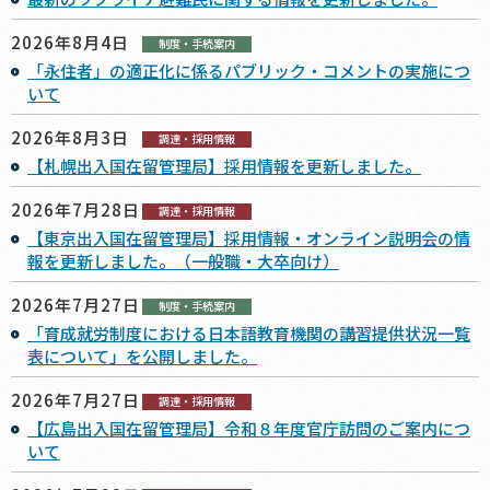
2026年8月4日
制度・手続案内
「永住者」の適正化に係るパブリック・コメントの実施につ
いて
2026年8月3日
調達・採用情報
【札幌出入国在留管理局】採用情報を更新しました。
2026年7月28日
調達・採用情報
【東京出入国在留管理局】採用情報・オンライン説明会の情
報を更新しました。（一般職・大卒向け）
2026年7月27日
制度・手続案内
「育成就労制度における日本語教育機関の講習提供状況一覧
表について」を公開しました。
2026年7月27日
調達・採用情報
【広島出入国在留管理局】令和８年度官庁訪問のご案内につ
いて