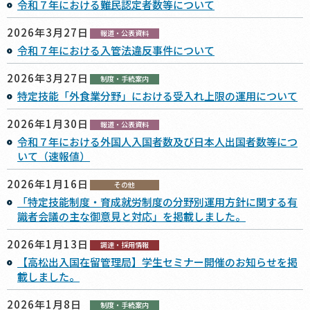
令和７年における難民認定者数等について
2026年3月27日
報道・公表資料
令和７年における入管法違反事件について
2026年3月27日
制度・手続案内
特定技能「外食業分野」における受入れ上限の運用について
2026年1月30日
報道・公表資料
令和７年における外国人入国者数及び日本人出国者数等につ
いて（速報値）
2026年1月16日
その他
「特定技能制度・育成就労制度の分野別運⽤⽅針に関する有
識者会議の主な御意見と対応」を掲載しました。
2026年1月13日
調達・採用情報
【高松出入国在留管理局】学生セミナー開催のお知らせを掲
載しました。
2026年1月8日
制度・手続案内