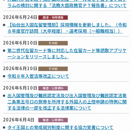
ラムの検討に関する「法務大臣政務官ＰＴ報告書」について
2026年6月24日
調達・採用情報
【仙台出入国在留管理局】採用情報を更新しました。（令和
８年度官庁訪問（大卒程度）・選考採用（一般職相当））
2026年6月10日
その他
第二世代在留カード等に対応した在留カード等読取アプリケ
ーションをリリースしました。
2026年6月10日
その他
令和８年入管法等改正について
2026年6月10日
報道・公表資料
出入国管理及び難民認定法及び出入国管理及び難民認定法第
二条第五号ロの旅券を所持する外国人の上陸申請の特例に関
する法律の一部を改正する法律案について
2026年6月4日
報道・公表資料
タイ王国との育成就労制度に関する協力覚書について