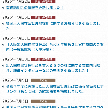
2026年7月22日
調達・採用情報
業務説明会の情報を更新しました！
2026年7月16日
調達・採用情報
福岡出入国在留管理局採用に関するお知らせを更新しまし
た。
2026年7月15日
調達・採用情報
【大阪出入国在留管理局】令和８年度第２回官庁訪問のご案
内（一般職試験（大卒程度））
2026年7月10日
調達・採用情報
出入国在留管理行政を支える５つの柱に関する業務内容紹
介、職員インタビューなどの動画を更新しました！
2026年7月9日
その他
令和７年度に実施した出入国在留管理行政に係る関係者ヒア
リング（第１２回）の結果概要を掲載しました。
2026年7月3日
その他
外国人が日本語や我が国の制度・ルール等を学習するプログ