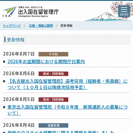
MENU
トップページ
広報・情報公開等
更新情報
更新情報
2026年8月7日
その他
2026年お盆期間における開閉庁日案内
2026年8月6日
調達・採用情報
【名古屋出入国在留管理局】選考採用（経験者・係員級）に
ついて（１０月１日以降順次採用予定）
2026年8月5日
調達・採用情報
東京出入国在留管理局（令和８年度 新規通訳人の募集につ
いて）
2026年8月4日
在留支援
最新のウクライナ避難民に関する情報を更新しました。