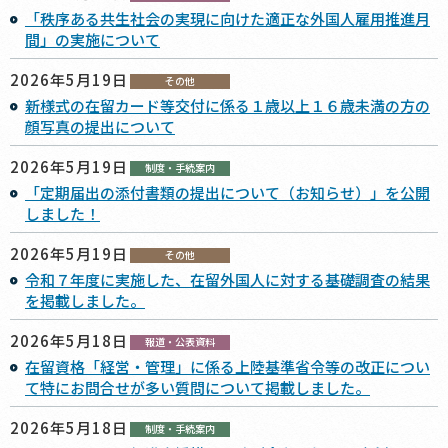
「秩序ある共生社会の実現に向けた適正な外国人雇用推進月
間」の実施について
2026年5月19日
その他
新様式の在留カード等交付に係る１歳以上１６歳未満の方の
顔写真の提出について
2026年5月19日
制度・手続案内
「定期届出の添付書類の提出について（お知らせ）」を公開
しました！
2026年5月19日
その他
令和７年度に実施した、在留外国人に対する基礎調査の結果
を掲載しました。
2026年5月18日
報道・公表資料
在留資格「経営・管理」に係る上陸基準省令等の改正につい
て特にお問合せが多い質問について掲載しました。
2026年5月18日
制度・手続案内