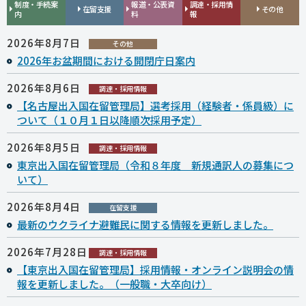
制度・手続案
報道・公表資
調達・採用情
在留支援
その他
内
料
報
2026年8月7日
その他
2026年お盆期間における開閉庁日案内
2026年8月6日
調達・採用情報
【名古屋出入国在留管理局】選考採用（経験者・係員級）に
ついて（１０月１日以降順次採用予定）
2026年8月5日
調達・採用情報
東京出入国在留管理局（令和８年度 新規通訳人の募集につ
いて）
2026年8月4日
在留支援
最新のウクライナ避難民に関する情報を更新しました。
2026年7月28日
調達・採用情報
【東京出入国在留管理局】採用情報・オンライン説明会の情
報を更新しました。（一般職・大卒向け）