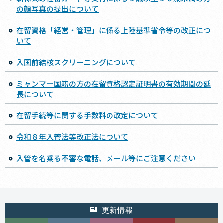
の顔写真の提出について
在留資格「経営・管理」に係る上陸基準省令等の改正につ
いて
入国前結核スクリーニングについて
ミャンマー国籍の方の在留資格認定証明書の有効期間の延
長について
在留手続等に関する手数料の改定について
令和８年入管法等改正法について
入管を名乗る不審な電話、メール等にご注意ください
更新情報