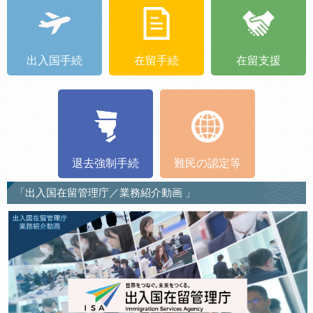
出入国手続
在留手続
在留支援
退去強制手続
難民の認定等
「出入国在留管理庁／業務紹介動画 」