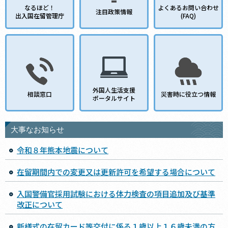
なるほど！
よくあるお問い合わせ
注目政策情報
出入国在留管理庁
(FAQ)
外国人生活支援
相談窓口
災害時に役立つ情報
ポータルサイト
大事なお知らせ
令和８年熊本地震について
在留期間内での変更又は更新許可を希望する場合について
入国警備官採用試験における体力検査の項目追加及び基準
改正について
新様式の在留カード等交付に係る１歳以上１６歳未満の方