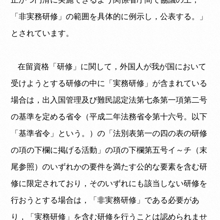
「非実務研修」の範囲を具体的に例示し，公表する。」
とされています。
在留資格「研修」に関して，外国人が我が国において
受けようとする研修の中に「実務研修」が含まれている
場合は，出入国管理及び難民認定法第七条第一項第二号
の基準を定める省令（平成二年法務省令第十六号。以下
「基準省令」という。）の「法別表第一の四の表の研修
の項の下欄に掲げる活動」の項の下欄第五号イ～チ（末
尾参照）のいずれかの要件を満たす公的な要素を含む研
修に限定されており，そのいずれにも該当しない研修を
行おうとする場合は，「非実務研修」である必要があ
り，「実務研修」を含む研修を行うことは認められませ