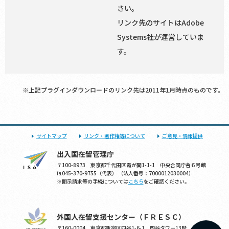
さい。
リンク先のサイトはAdobe
Systems社が運営していま
す。
※上記プラグインダウンロードのリンク先は2011年1月時点のものです。
サイトマップ
リンク・著作権等について
ご意見・情報提供
出入国在留管理庁
〒100-8973 東京都千代田区霞が関1-1-1 中央合同庁舎６号館
℡045-370-9755（代表） （法人番号：7000012030004）
※開示請求等の手続については
こちら
をご確認ください。
外国人在留支援センター（ＦＲＥＳＣ）
〒160-0004 東京都新宿区四谷1-6-1 四谷タワー13階