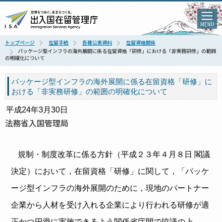
MENU
トップページ
在留手続
各種公表資料
在留資格関係
パッケージ型インフラの海外展開に係る在留資格「研修」における「非実務研修」の範囲
の明確化について
パッケージ型インフラの海外展開に係る在留資格「研修」に
おける「非実務研修」の範囲の明確化について
平成24年3月30日
法務省入国管理局
規制・制度改革に係る方針（平成２３年４月８日
閣議
決定）において，在留資格「研修」に関して，「パッケ
ージ型インフラの海外展開のために，現地のパートナー
企業から人材を受け入れる企業により行われる研修が適
正かつ円滑に実施できるよう関係省庁間で協議の上，