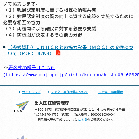
いて協力します。
（１）難民認定制度に関する相互の情報共有
（２）難民認定制度の質の向上に資する施策を実施するために
必要な相互の協力
（３）両機関による難民に対する必要な支援
（４）両機関が決定するその他の分野
（参考資料）ＵＮＨＣＲとの協力覚書（ＭＯＣ）の交換につ
いて（PDF：147KB）
※
署名式の様子はこちら
(https://www.moj.go.jp/hisho/kouhou/hisho06_0032
サイトマップ
リンク・著作権等について
ご意見・情報提供
出入国在留管理庁
〒100-8973 東京都千代田区霞が関1-1-1 中央合同庁舎６号館
℡045-370-9755（代表） （法人番号：7000012030004）
※開示請求等の手続については
こちら
をご確認ください。