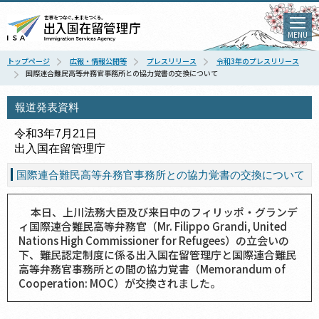
MENU
トップページ
広報・情報公開等
プレスリリース
令和3年のプレスリリース
国際連合難民高等弁務官事務所との協力覚書の交換について
報道発表資料
令和3年7月21日
出入国在留管理庁
国際連合難民高等弁務官事務所との協力覚書の交換について
本日、上川法務大臣及び来日中のフィリッポ・グランデ
ィ国際連合難民高等弁務官（Mr. Filippo Grandi, United
Nations High Commissioner for Refugees）の立会いの
下、難民認定制度に係る出入国在留管理庁と国際連合難民
高等弁務官事務所との間の協力覚書（Memorandum of
Cooperation: MOC）が交換されました。