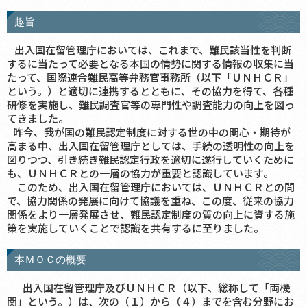
趣旨
出入国在留管理庁においては、これまで、難民該当性を判断
するに当たって必要となる本国の情勢に関する情報の収集に当
たって、国際連合難民高等弁務官事務所（以下「ＵＮＨＣＲ」
という。）と適切に連携するとともに、その協力を得て、各種
研修を実施し、難民調査官等の専門性や調査能力の向上を図っ
てきました。
昨今、我が国の難民認定制度に対する世の中の関心・期待が
高まる中、出入国在留管理庁としては、手続の透明性の向上を
図りつつ、引き続き難民認定行政を適切に遂行していくために
も、ＵＮＨＣＲとの一層の協力が重要と認識しています。
このため、出入国在留管理庁においては、ＵＮＨＣＲとの間
で、協力関係の発展に向けて協議を重ね、この度、従来の協力
関係をより一層発展させ、難民認定制度の質の向上に資する施
策を実施していくことで認識を共有するに至りました。
本ＭＯＣの概要
出入国在留管理庁及びＵＮＨＣＲ（以下、総称して「両機
関」という。）は、次の（１）から（４）までを含む分野にお