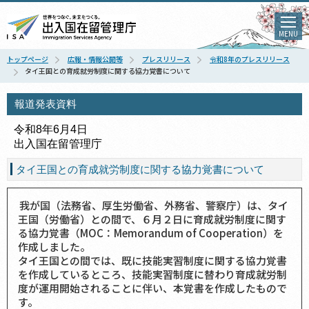
MENU
トップページ
広報・情報公開等
プレスリリース
令和8年のプレスリリース
タイ王国との育成就労制度に関する協力覚書について
報道発表資料
令和8年6月4日
出入国在留管理庁
タイ王国との育成就労制度に関する協力覚書について
我が国（法務省、厚生労働省、外務省、警察庁）は、タイ
王国（労働省）との間で、６月２日に育成就労制度に関す
る協力覚書（MOC：Memorandum of Cooperation）を
作成しました。
タイ王国との間では、既に技能実習制度に関する協力覚書
を作成しているところ、技能実習制度に替わり育成就労制
度が運用開始されることに伴い、本覚書を作成したもので
す。