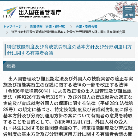
MENU
トップページ
政策情報（会議・統計等）
会議・委員会等
特定技能制度及び育成就労制度の基本方針及び分野別運用方針に関する有識者会議
特定技能制度及び育成就労制度の基本方針及び分野別運用方
針に関する有識者会議
概要
出入国管理及び難民認定法及び外国人の技能実習の適正な実
施及び技能実習生の保護に関する法律の一部を改正する法律
（令和6年法律第60号）による改正後の出入国管理及び難民認
定法（昭和26年政令第319号）及び外国人の育成就労の適正な
実施及び育成就労外国人の保護に関する法律（平成28年法律第
89号）の規定に基づき、特定技能制度及び育成就労制度に係る
基本方針及び分野別運用方針の案について有識者の意見を聴取
することを目的として、令和6年12月17日、外国人材の受入
れ・共生に関する関係閣僚会議の下、特定技能制度及び育成就
労制度の基本方針及び分野別運用方針に関する有識者会議の開