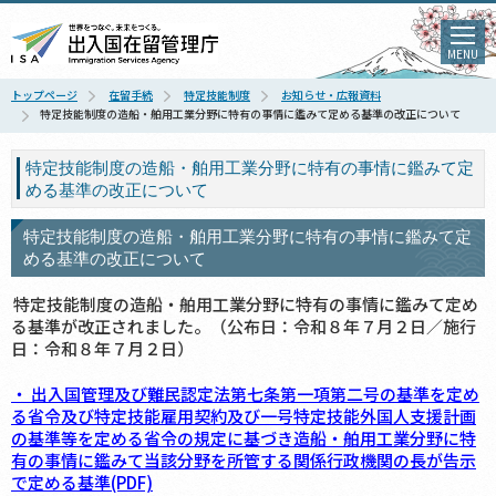
MENU
トップページ
在留手続
特定技能制度
お知らせ・広報資料
特定技能制度の造船・舶用工業分野に特有の事情に鑑みて定める基準の改正について
特定技能制度の造船・舶用工業分野に特有の事情に鑑みて定
める基準の改正について
特定技能制度の造船・舶用工業分野に特有の事情に鑑みて定
める基準の改正について
特定技能制度の造船・舶用工業分野に特有の事情に鑑みて定め
る基準が改正されました。（公布日：令和８年７月２日／施行
日：令和８年７月２日）
・
出入国管理及び難民認定法第七条第一項第二号の基準を定め
る省令及び特定技能雇用契約及び一号特定技能外国人支援計画
の基準等を定める省令の規定に基づき造船・舶用工業分野に特
有の事情に鑑みて当該分野を所管する関係行政機関の長が告示
で定める基準(PDF)