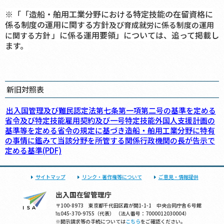
※「「造船・舶用工業分野における特定技能の在留資格に
係る制度の運用に関する方針
及び育成就労に係る制度の運用
」に係る運用要領」については、追って掲載し
に関する方針
ます。
新旧対照表
出入国管理及び難民認定法第七条第一項第二号の基準を定める
省令及び特定技能雇用契約及び一号特定技能外国人支援計画の
基準等を定める省令の規定に基づき造船・舶用工業分野に特有
の事情に鑑みて当該分野を所管する関係行政機関の長が告示で
定める基準(PDF)
サイトマップ
リンク・著作権等について
ご意見・情報提供
出入国在留管理庁
〒100-8973 東京都千代田区霞が関1-1-1 中央合同庁舎６号館
℡045-370-9755（代表） （法人番号：7000012030004）
※開示請求等の手続については
こちら
をご確認ください。