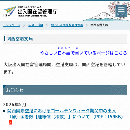
MENU
トップページ
組織・採用
地方出入国在留管理官署
関西空港支局
関西空港支局
にほんご
か
やさしい
日本語
で
書
いているページはこちら
大阪出入国在留管理局関西空港支局は、関西空港を管轄してい
ます。
お知らせ
2026年5月
関西国際空港におけるゴールデンウィーク期間中の出入
（帰）国者数【速報値（概数）】について （PDF：159KB）