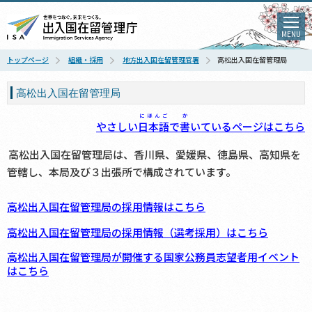
MENU
トップページ
組織・採用
地方出入国在留管理官署
高松出入国在留管理局
高松出入国在留管理局
にほんご
か
やさしい
日本語
で
書
いているページはこちら
高松出入国在留管理局は、香川県、愛媛県、徳島県、高知県を
管轄し、本局及び３出張所で構成されています。
高松出入国在留管理局の採用情報はこちら
高松出入国在留管理局の採用情報（選考採用）はこちら
高松出入国在留管理局が開催する国家公務員志望者用イベント
はこちら