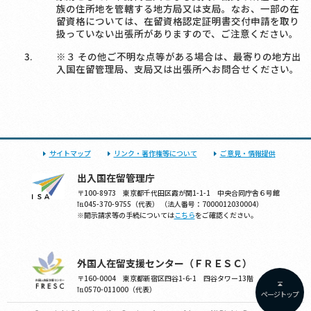
族の住所地を管轄する地方局又は支局。なお、一部の在
留資格については、在留資格認定証明書交付申請を取り
扱っていない出張所がありますので、ご注意ください。
※３ その他ご不明な点等がある場合は、最寄りの地方出
入国在留管理局、支局又は出張所へお問合せください。
サイトマップ
リンク・著作権等について
ご意見・情報提供
出入国在留管理庁
〒100-8973 東京都千代田区霞が関1-1-1 中央合同庁舎６号館
℡045-370-9755（代表） （法人番号：7000012030004）
※開示請求等の手続については
こちら
をご確認ください。
外国人在留支援センター（ＦＲＥＳＣ）
〒160-0004 東京都新宿区四谷1-6-1 四谷タワー13階
℡0570-011000（代表）
ページトップ