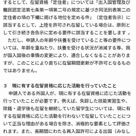
するとして、在留資格「定住者」については「出入国管理及び
難民認定法第七条第一項第二号の規定に基づき同法別表第二の
定住者の項の下欄に掲げる地位を定める件」（定住者告示）に
該当するとして、上陸を許可され在留している場合は、原則と
して引き続き各告示に定める要件に該当することを要します 。
ただし、申請人の年齢や扶養を受けていること等の要件につ
いては、年齢を重ねたり、扶養を受ける状況が消滅する等、我
が国入国後の事情の変更により、適合しなくなることがありま
すが、このことにより直ちに在留期間更新が不許可となるもの
ではありません。
３ 現に有する在留資格に応じた活動を行っていたこと
申請人である外国人が、現に有する在留資格に応じた活動を
行っていたことが必要です。例えば、失踪した技能実習生や、
除籍・退学後も在留を継続していた留学生については、現に有
する在留資格に応じた活動を行わないで在留していたことにつ
いて正当な理由がある場合を除き、消極的な要素として評価さ
れます。また、長期間にわたる再入国許可による出国（みなし