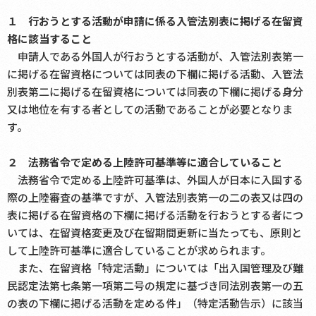
１ 行おうとする活動が申請に係る入管法別表に掲げる在留資
格に該当すること
申請人である外国人が行おうとする活動が、入管法別表第一
に掲げる在留資格については同表の下欄に掲げる活動、入管法
別表第二に掲げる在留資格については同表の下欄に掲げる身分
又は地位を有する者としての活動であることが必要となりま
す。
２ 法務省令で定める上陸許可基準等に適合していること
法務省令で定める上陸許可基準は、外国人が日本に入国する
際の上陸審査の基準ですが、入管法別表第一の二の表又は四の
表に掲げる在留資格の下欄に掲げる活動を行おうとする者につ
いては、在留資格変更及び在留期間更新に当たっても、原則と
して上陸許可基準に適合していることが求められます。
また、在留資格「特定活動」については「出入国管理及び難
民認定法第七条第一項第二号の規定に基づき同法別表第一の五
の表の下欄に掲げる活動を定める件」（特定活動告示）に該当