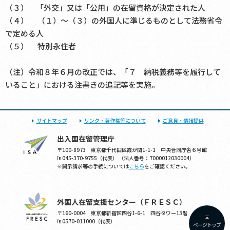
（３） 「外交」又は「公用」の在留資格が決定された人
（４） （１）～（３）の外国人に準じるものとして法務省令
で定める人
（５） 特別永住者
（注）令和８年６月の改正では、「７ 納税義務等を履行して
いること」における注書きの追記等を実施。
サイトマップ
リンク・著作権等について
ご意見・情報提供
出入国在留管理庁
〒100-8973 東京都千代田区霞が関1-1-1 中央合同庁舎６号館
℡045-370-9755（代表） （法人番号：7000012030004）
※開示請求等の手続については
こちら
をご確認ください。
外国人在留支援センター（ＦＲＥＳＣ）
〒160-0004 東京都新宿区四谷1-6-1 四谷タワー13階
℡0570-011000（代表）
ページトップ