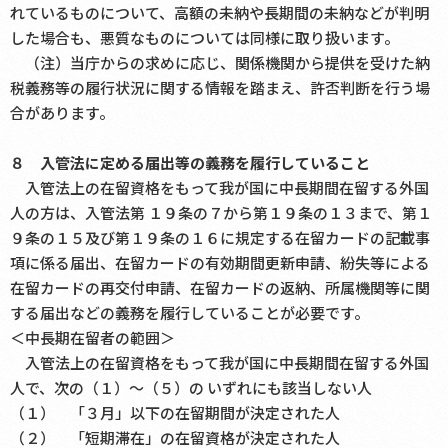
れているものについて、高額の未納や長期間の未納などが判明
した場合も、悪質なものについては同様に取り扱います。
（注）当庁からの求めに応じ、関係機関から提供を受けた納
税義務等の履行状況に関する情報を踏まえ、許否判断を行う場
合があります。
８ 入管法に定める届出等の義務を履行していること
入管法上の在留資格をもって我が国に中長期間在留する外国
人の方は、入管法第 １９条の７から第１９条の１３まで、第１
９条の１５及び第１９条の１６に規定する在留カードの記載事
項に係る届出、在留カードの有効期間更新申請、紛失等による
在留カードの再交付申請、在留カードの返納、所属機関等に関
する届出などの義務を履行していることが必要です。
＜中長期在留者の範囲＞
入管法上の在留資格をもって我が国に中長期間在留する外国
人で、次の（１）～（５）の いずれにも該当しない人
（１） 「３月」以下の在留期間が決定された人
（２） 「短期滞在」の在留資格が決定された人