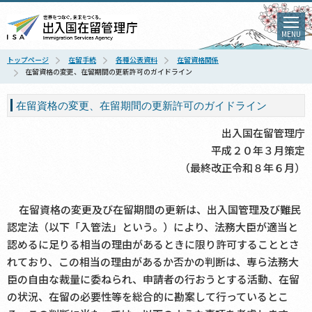
MENU
トップページ
在留手続
各種公表資料
在留資格関係
在留資格の変更、在留期間の更新許可のガイドライン
在留資格の変更、在留期間の更新許可のガイドライン
出入国在留管理庁
平成２０年３月策定
（最終改正令和８年６月）
在留資格の変更及び在留期間の更新は、出入国管理及び難
民
認定法（以下「入管法」という。）により、法務大臣が適当と
認めるに足りる相当の理由があるときに限り許可することとさ
れており、この相当の理由があるか否かの判断は、専ら法務大
臣の自由な裁量に委ねられ、申請者の行おうとする活動、在留
の状
況、在留の必要性等を総合的に勘案して行っているとこ