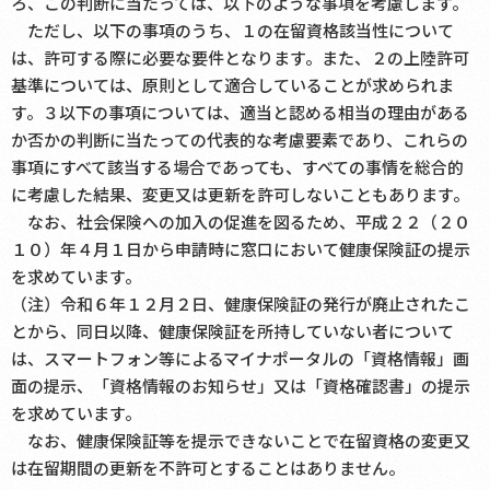
ろ、この判断に当たっては、以下のような事項を考慮します。
ただし、以下の事項のうち、１の在留資格該当性について
は、許可する際に必要な要件となります。また、２の上陸許可
基準については、原則として適合していることが求められま
す。３以下の事項については、適当と認める相当の理由がある
か否かの判断に当たっての代表的な考慮要素であり、これらの
事項にすべて該当する場合であっても、すべての事情を総合的
に考慮した結果、変更又は更新を許可しないこともあります。
なお、社会保険への加入の促進を図るため、平成２２（２０
１０）年４月１日から申請時に窓口において健康保険証の提示
を求めています。
（注）令和６年１２月２日、健康保険証の発行が廃止されたこ
とから、同日以降、健康保険証を所持していない者について
は、スマートフォン等によるマイナポータルの「資格情報」画
面の提示、「資格情報のお知らせ」又は「資格確認書」の提示
を求めています。
なお、健康保険証等を提示できないことで在留資格の変更又
は在留期間の更新を不許可とすることはありません。