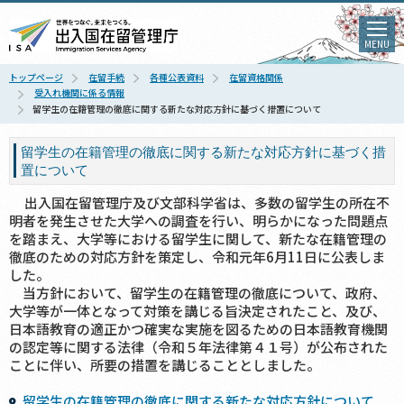
MENU
トップページ
在留手続
各種公表資料
在留資格関係
受入れ機関に係る情報
留学生の在籍管理の徹底に関する新たな対応方針に基づく措置について
留学生の在籍管理の徹底に関する新たな対応方針に基づく措
置について
出入国在留管理庁及び文部科学省は、多数の留学生の所在不
明者を発生させた大学への調査を行い、明らかになった問題点
を踏まえ、大学等における留学生に関して、新たな在籍管理の
徹底のための対応方針を策定し、令和元年6月11日に公表しま
した。
当方針において、留学生の在籍管理の徹底について、政府、
大学等が一体となって対策を講じる旨決定されたこと、及び、
日本語教育の適正かつ確実な実施を図るための日本語教育機関
の認定等に関する法律（令和５年法律第４１号）が公布された
ことに伴い、所要の措置を講じることとしました。
留学生の在籍管理の徹底に関する新たな対応方針について