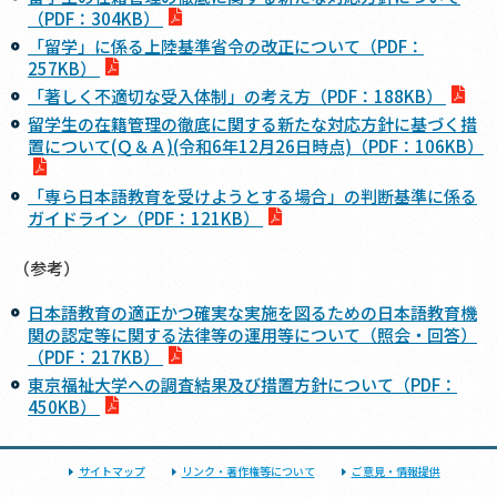
（PDF：304KB）
「留学」に係る上陸基準省令の改正について（PDF：
257KB）
「著しく不適切な受入体制」の考え方（PDF：188KB）
留学生の在籍管理の徹底に関する新たな対応方針に基づく措
置について(Ｑ＆Ａ)(令和6年12月26日時点)（PDF：106KB）
「専ら日本語教育を受けようとする場合」の判断基準に係る
ガイドライン（PDF：121KB）
（参考）
日本語教育の適正かつ確実な実施を図るための日本語教育機
関の認定等に関する法律等の運用等について（照会・回答）
（PDF：217KB）
東京福祉大学への調査結果及び措置方針について（PDF：
450KB）
サイトマップ
リンク・著作権等について
ご意見・情報提供