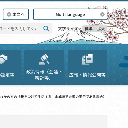
本文へ
Multi language
標準
拡大
文字サイズ
検索
政策情報（会議・
の認定等
広報・情報公開等
統計等）
れかの方の扶養を受けて生活する、未成年で未婚の実子である場合）