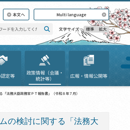
本文へ
Multi language
標準
拡大
文字サイズ
検索
政策情報（会議・
の認定等
広報・情報公開等
統計等）
る「法務大臣政務官ＰＴ報告書」（令和８年７月）
ムの検討に関する「法務大