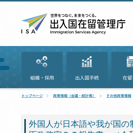
組織・採用
出入国手続
在留
トップページ
政策情報（会議・統計等）
その他政策情報
外国人が日本語や我が国の