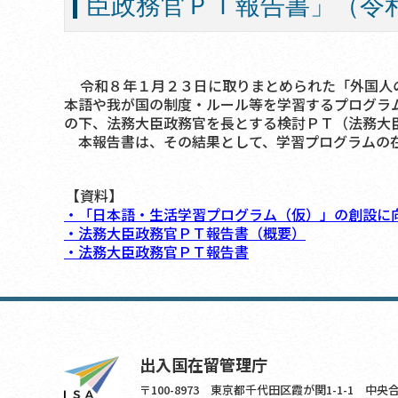
臣政務官ＰＴ報告書」（令
令和８年１月２３日に取りまとめられた「外国人の
本語や我が国の制度・ルール等を学習するプログラ
の下、法務大臣政務官を長とする検討ＰＴ（法務大
本報告書は、その結果として、学習プログラムの在
【資料】
・「日本語・生活学習プログラム（仮）」の創設に
・法務大臣政務官ＰＴ報告書（概要）
・法務大臣政務官ＰＴ報告書
出入国在留管理庁
〒100-8973 東京都千代田区霞が関1-1-1 中