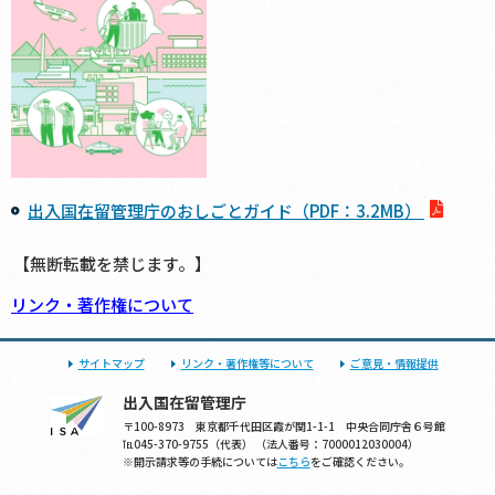
出入国在留管理庁のおしごとガイド（PDF：3.2MB）
【無断転載を禁じます。】
リンク・著作権について
サイトマップ
リンク・著作権等について
ご意見・情報提供
出入国在留管理庁
〒100-8973 東京都千代田区霞が関1-1-1 中央合同庁舎６号館
℡045-370-9755（代表） （法人番号：7000012030004）
※開示請求等の手続については
こちら
をご確認ください。