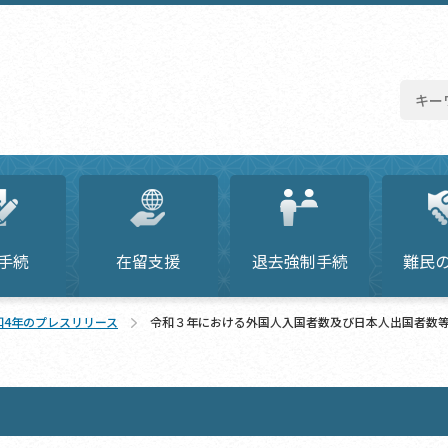
手続
在留支援
退去強制手続
難民
和4年のプレスリリース
令和３年における外国人入国者数及び日本人出国者数