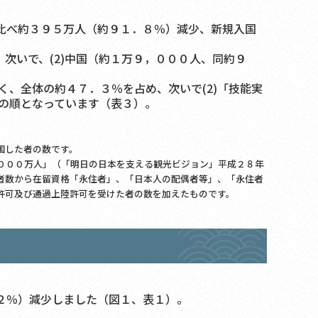
比べ約３９５万人（約９１．８％）減少、新規入国
次いで、(2)中国（約１万９，０００人、同約９
、全体の約４７．３％を占め、次いで(2)「技能実
）の順となっています（表３）。
国した者の数です。
０００万人」（「明日の日本を支える観光ビジョン」平成２８年
者数から在留資格「永住者」、「日本人の配偶者等」、「永住者
許可及び通過上陸許可を受けた者の数を加えたものです。
２％）減少しました（図１、表１）。