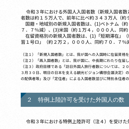
令和３年における外国人入国者数（新規入国者数と
者数は約１５万人で、前年に比べ約３４３万人（約
国籍・地域別の新規入国者数は、(1)ベトナム（約
７．７％減）、(3)米国（約１万４，０００人、同
在留資格別の新規入国者数は、(1)「短期滞在」（
習１号ロ」（約２万２，０００人、同約７０．７％減
（注１）「新規入国者数」とは、我が国への入国時に在留資格
（注２）「再入国者数」とは、我が国に、中長期にわたり在留
（注３）政府目標である「訪日外国人旅行者数については、２
３月３０日、明日の日本を支える観光ビジョン構想会議決定）
の配偶者等」及び「定住者」による入国者数並びに特別永住者
２ 特例上陸許可を受けた外国人の数
令和３年における特例上陸許可（注４）を受けた外