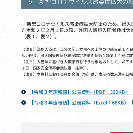
５ 新型コロナウイルス感染症拡大の
新型コロナウイルス感染症拡大防止のため、出入国
た令和２年２月１日以降、外国人新規入国者数は大
（表１、表２）。
（注６）法務大臣は、当分の間、本邦への上陸の申請日前１４
ない限り、出入国管理及び難民認定法第５条第１項第１４号に
（注７）入管法に基づき入国拒否を行う対象地域として、以下
１日 国家安全保障会議決定 抜粋）。
（注８）本資料における各割合値（％）は、表示桁数未満を四
【令和３年速報値】公表資料（PDF：339KB）
【令和３年速報値】公表資料（Excel：66KB）