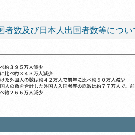
国者数及び日本人出国者数等につい
べ約３９５万人減少
に比べ約３４３万人減少
けた外国人の数は約４２万人で前年に比べ約５０万人減少
国人の数を合計した外国人入国者等の総数は約７７万人で、前
べ約２６６万人減少