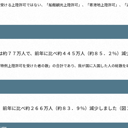
を受ける上陸許可ではない、「船舶観光上陸許可」、「寄港地上陸許可」、「
約７７万人で、前年に比べ約４４５万人（約８５．２％）減
「特例上陸許可を受けた者の数」の合計であり、我が国に入国した人の総数を
前年に比べ約２６６万人（約８３．９％）減少しました（図