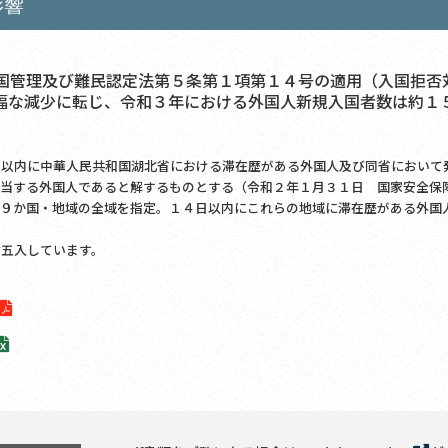
影響
管理及び難民認定法第５条第１項第１４号の適用（入国拒否
幅な減少に転じ、令和３年における外国人新規入国者数は約１
日以内に中華人民共和国湖北省における滞在歴がある外国人及び同省において
該当する外国人であると解するものとする（令和２年１月３１日 国家安全保
４９か国・地域の全域を指定。１４日以内にこれらの地域に滞在歴がある外国
捨五入しています。