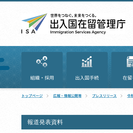
組織・採用
出入国手続
在留
トップページ
広報・情報公開等
プレスリリース
令
報道発表資料