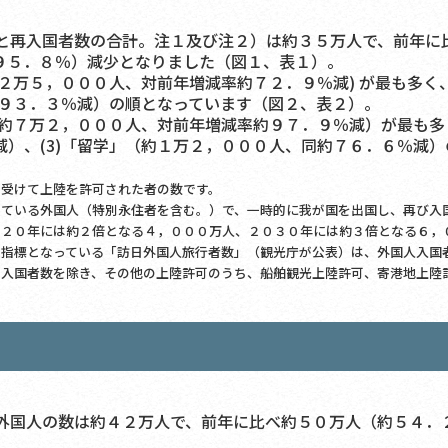
再入国者数の合計。注１及び注２）は約３５万人で、前年に
９５．８％）減少となりました（図１、表１）。
２万５，０００人、対前年増減率約７２．９％減) が最も多く、
約９３．３％減）の順となっています（図２、表２）。
約７万２，０００人、対前年増減率約９７．９％減）が最も多く
）、(3)「留学」（約１万２，０００人、同約７６．６％減
を受けて上陸を許可された者の数です。
している外国人（特別永住者を含む。）で、一時的に我が国を出国し、再び入
０２０年には約２倍となる４，０００万人、２０３０年には約３倍となる６，
の指標となっている「訪日外国人旅行者数」（観光庁が公表）は、外国人入国
の入国者数を除き、その他の上陸許可のうち、船舶観光上陸許可、寄港地上陸
国人の数は約４２万人で、前年に比べ約５０万人（約５４．