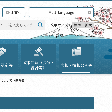
本文へ
Multi language
標準
拡大
文字サイズ
検索
政策情報（会議・
の認定等
広報・情報公開等
統計等）
等について（速報値）