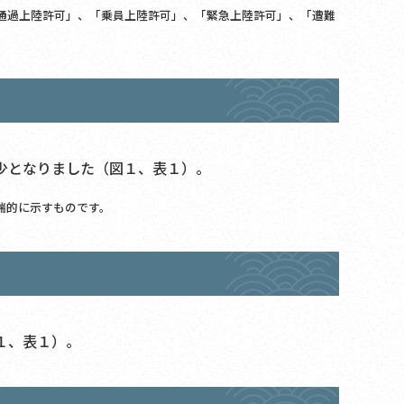
通過上陸許可」、「乗員上陸許可」、「緊急上陸許可」、「遭難
少となりました（図１、表１）。
端的に示すものです。
１、表１）。