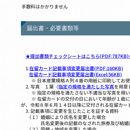
手数料はかかりません
届出書・必要書類等
★提出書類チェックシートはこちら(PDF:787KB)
1.
在留カード記載事項変更届出書(PDF:160KB)
在留カード記載事項変更届出書(Excel:56KB)
※ 日本産業規格Ａ列４番の用紙に印刷してお使
2. 写真 １葉（
指定の規格を満たした写真
を用意
※ 指定の規格を満たさない不適当な写真を用い
※ 在留カードの交付の日において年齢が１歳に満
が、令和８年６月１４日以降に交付される在留カー
3. 記載事項に変更を生じたことを証する資料
（１）婚姻により氏名を変更した場合
氏名変更後の記載のなされた旅券及び結婚証明
（２）国籍・地域を変更した場合