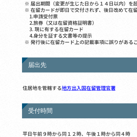
※ 届出期間（変更が生じた日から１４日以内）を
※ 在留カードが即日で交付されず、後日改めて在
1.申請受付票
2.旅券（又は在留資格証明書）
3. 現に有する在留カード
4.身分を証する文書等の提示
※ 発行後に在留カード上の記載事項に誤りがある
届出先
住居地を管轄する
地方出入国在留管理官署
受付時間
平日午前９時から同１２時、午後１時から同４時