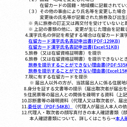
在留カードの国籍・地域欄に記載されていた国
（３）その他の事由により氏名等を変更した場合
変更後の氏名等が記載された旅券及び出生証明
※ 先に旅券の訂正又は再交付を受けていないと
※ 上記の書類の他に、変更が生じた理由を記載し
4.漢字氏名の併記を希望する場合は在留カード漢
在留カード漢字氏名表記申出書(PDF:129KB)
在留カード漢字氏名表記申出書(Excel:51KB)
5.旅券（又は在留資格証明書）を提示
6.旅券（又は在留資格証明書）を提示できないと
旅券を提示することができない理由書(PDF:535K
旅券を提示することができない理由書(Excel:15K
7.現に有する在留カードを提示
※ 届出人以外の方が、当該届出人に係る住居地以
8.身分を証する文書等の提示（届出取次者が届出
9.住民票等の届出人との関係を疎明する資料（上
10.診断書等の疎明資料（代理人又は取次者が、届
11.
委任状（PDF:54KB）
（代理人が届出人本人の依
12.代理人・取次者の顔写真付きの本人確認書類（
本人確認書類について、詳しくはこちら→
本人確