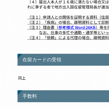
（４）届出人本人が１６歳に満たない場合又は
れに準ずる者で地方出入国在留管理局長が適当
（注１）申請人との関係を証明する資料（住民
（注２）「疾病」の場合、疎明資料として診断
（注３）理由書（
参考様式
Word:
26KB
）等を
なお、仕事の多忙や通勤・通学等といっ
（注４）「依頼」による代理の場合、疎明資
在留カードの受領
同上
手数料