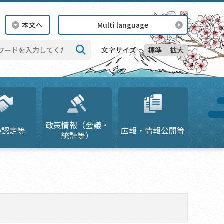
本文へ
Multi language
標準
拡大
文字サイズ
検索
政策情報（会議・
の認定等
広報・情報公開等
統計等）