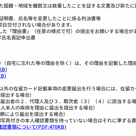
籍・地域を離脱又は放棄したことを証する文書及び新たに国
書、氏名等を変更したことに係る判決書等
即日交付されない場合があります。
た「理由書」（任意の様式で可）の提出をお願いする場合が
字氏名表記申出書
き（自宅に忘れた等の理由を除く）は、その理由を記載した理
B)
B)
外の在留カード記載事項の変更届出を行う場合には、在留カ
を提出する場合）
記届出者の２．代理人及び３．取次者（３）（４）に該当する
出人本人の疾病を理由に届出を提出する場合）
頼により届出を提出する場合）
顔写真付きの本人確認書類を持っていない場合はそれに準ずる
認書類について(PDF:470KB)