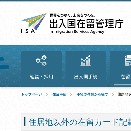
組織・採用
出入国手続
在留
トップページ
在留手続
手続の種類から探す
住居地
住居地以外の在留カード記