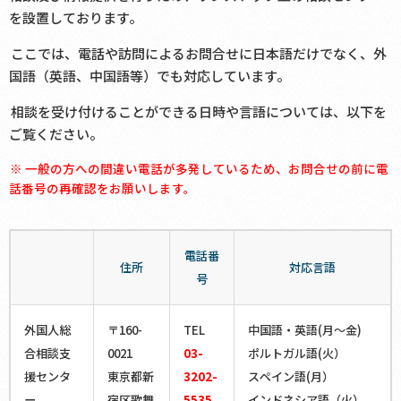
を設置しております。
ここでは、電話や訪問によるお問合せに日本語だけでなく、外
平日 午前８：３０～午後５：１５
国語（英語、中国語等）でも対応しています。
相談を受け付けることができる日時や言語については、以下を
ご覧ください。
日本語、英語、中国語、ベトナム語、スペイン語、ポルトガル語
※ 一般の方への間違い電話が多発しているため、お問合せの前に電
話番号の再確認をお願いします。
神戸
電話番
住所
対応言語
号
〒650-0024
兵庫県神戸市中央区海岸通29
外国人総
〒160-
TEL
中国語・英語(月～金)
神戸地方合同庁舎
合相談支
0021
03-
ポルトガル語(火）
援センタ
東京都新
3202-
スペイン語(月）
ー
宿区歌舞
5535
インドネシア語（火）