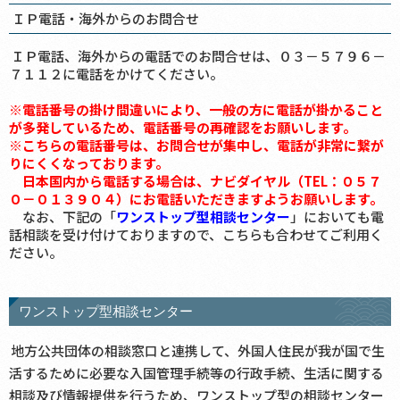
ＩＰ電話・海外からのお問合せ
〒455-8601
愛知県名古屋市港区正保町5-18
ＩＰ電話、海外からの電話でのお問合せは、０３－５７９６－
７１１２に電話をかけてください。
※電話番号の掛け間違いにより、一般の方に電話が掛かること
が多発しているため、電話番号の再確認をお願いします。
平日 午前８：３０～午後４：００
※こちらの電話番号は、お問合せが集中し、電話が非常に繋が
りにくくなっております。
日本国内から電話する場合は、ナビダイヤル（TEL：０５７
０－０１３９０４）にお電話いただきますようお願いします。
なお、下記の「
ワンストップ型相談センター
」においても電
日本語、英語、中国語、スペイン語、ポルトガル語、フィリピノ
話相談を受け付けておりますので、こちらも合わせてご利用く
語
ださい。
（ベトナム語についても対応可能な場合あり）
大阪
ワンストップ型相談センター
地方公共団体の相談窓口と連携して、外国人住民が我が国で生
〒559-0034
活するために必要な入国管理手続等の行政手続、生活に関する
大阪府大阪市住之江区南港北1-29-53
相談及び情報提供を行うため、ワンストップ型の相談センター