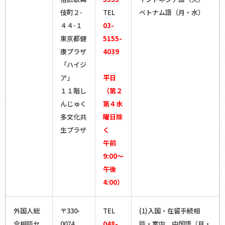
平日 午前８：３０～午後５：１５
伎町２-
TEL
ベトナム語（月・水）
４４-１
03-
東京都健
5155-
康プラザ
4039
日本語、英語、中国語
「ハイジ
（ベトナム語、スペイン語またはポルトガル語についても対応可能な場合あ
り。）
ア」
平日
１１階し
（第２
広島
んじゅく
第４水
多文化共
曜日除
生プラザ
く
〒730-0012
午前
広島県広島市中区上八丁堀2-31
広島法務総合庁舎
9:00～
午後
4:00）
平日 午前９：００～午後４：００
外国人総
〒330-
TEL
(1)入国・在留手続相
合相談セ
0074
048-
談・案内 中国語（月・