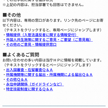
※上記の内容は、担当部署でも回答はできません。
■その他
以下内容は、専用の窓口があります。リンク先のページにお寄
せください。
（テキストをクリックすると、専用ページにジャンプします）
・
情報提供（入管法違反者に関する情報受付）
・
外国人共生施策に関するご意見・ご要望（ご意見箱）
・
その他のご意見・情報提供窓口
■よくあるご質問
お問い合わせの多い内容は当庁ＨＰに情報を掲載しています。
（テキストをクリックするとページにジャンプします）
・
出入国審査・在留審査Ｑ＆Ａ
・
所属機関等に関する届出・所属機関による届出Ｑ＆Ａ
・
その他Ｑ＆Ａ
・
永住申請関係（ガイドラインなど）
・
特定技能制度に関するＱ＆Ａ