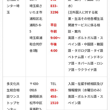
ンター埼
埼玉県さ
833-
水）
日本語、英語
玉
いたま市
3296
(2)外国人に対する就
（中国語についても対応可能な場合あり。）
浦和区北
業・生活その他各種生活
浦和5-6-
平日
関連サービスに係る相
高松
5
午前
談・案内
埼玉県浦
9:00～
英語・ポルトガル語・ス
和合同庁
午後
ペイン語・中国語・韓国
〒760-0011
舎3階
4:00
語・タガログ語・タイ語
香川県高松市浜ノ町72-9
ベトナム語・インドネシ
浜ノ町分庁舎
ア語・ネパール語・ロシ
ア語・ウクライナ語
平日 午前９：００～午後４：００
（午後０：００～午後１：００を除く。）
多文化共
〒430-
TEL
入国・在留手続相談及び
生総合相
0916
053-
情報提供（水曜日のみ）
談ワンス
静岡県浜
458-
英語・ポルトガル語・ス
トップセ
松市中区
1510
ペイン語
日本語、英語
ンター
早馬町2-