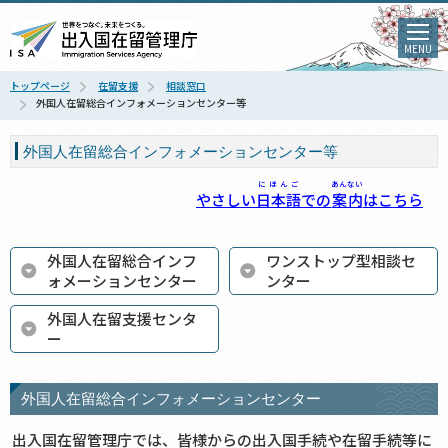
MENU
トップページ
在留支援
相談窓口
外国人在留総合インフォメーションセンター等
外国人在留総合インフォメーションセンター等
にほんご
あんない
やさしい
日本語
での
案内
はこちら
外国人在留総合インフ
ワンストップ型相談セ
ォメーションセンター
ンター
外国人在留支援センタ
ー
外国人在留総合インフォメーションセンター
出入国在留管理庁では、皆様からの出入国手続や在留手続等に