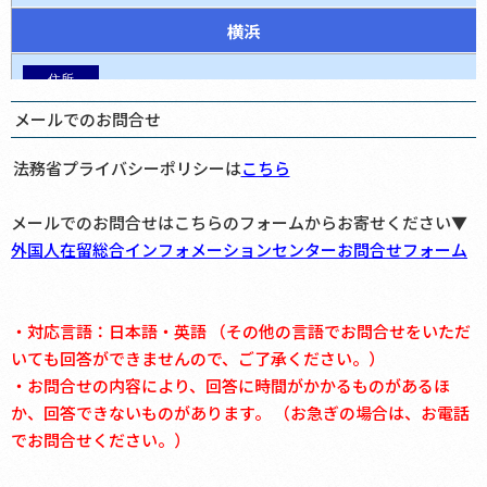
横浜
〒236-0002
メールでのお問合せ
神奈川県横浜市金沢区鳥浜町10-7
法務省プライバシーポリシーは
こちら
メールでのお問合せはこちらのフォームからお寄せください▼
平日 午前８：３０～午後５：１５
外国人在留総合インフォメーションセンターお問合せフォーム
・対応言語：日本語・英語 （その他の言語でお問合せをいただ
日本語、英語、中国語、韓国語、スペイン語、ポルトガル語
いても回答ができませんので、ご了承ください。）
・お問合せの内容により、回答に時間がかかるものがあるほ
か、回答できないものがあります。 （お急ぎの場合は、お電話
でお問合せください。）
名古屋