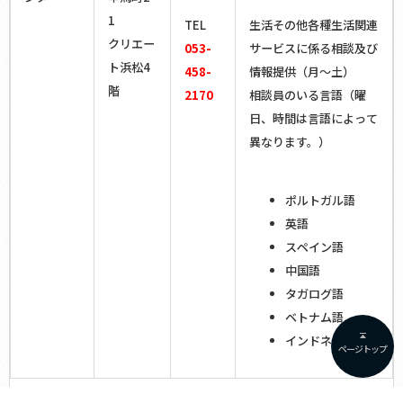
1
TEL
生活その他各種生活関連
クリエー
053-
サービスに係る相談及び
福岡
ト浜松4
458-
情報提供（月～土）
階
2170
相談員のいる言語（曜
〒810-0073
日、時間は言語によって
福岡県福岡市中央区舞鶴3-5-25
異なります。）
福岡第一法務総合庁舎
ポルトガル語
平日 午前９：００～午後４：００
英語
スペイン語
中国語
タガログ語
ベトナム語
日本語、英語、中国語
（韓国語についても対応可能な場合あり。）
インドネシア語
ページトップ
那覇