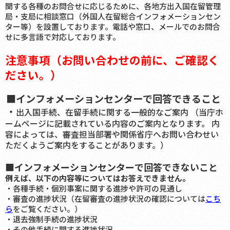
関する各種のお問合せに応じるために、各地方出入国在留管理
局・支局に相談窓口（外国人在留総合インフォメーションセン
ター等）を設置しております。電話や窓口、メールでのお問合
せに多言語で対応しております。
注意事項（お問い合わせの前に、ご確認く
ださい。）
■インフォメーションセンターで回答できること
・
出入国手続、在留手続に関する一般的なご案内 （当庁ホ
ームページに記載されている内容のご案内となります。 内
容によっては、審査担当部署や関係省庁へお問い合わせい
ただくようご案内をすることがあります。）
■インフォメーションセンターで回答できないこと
例えば、以下の内容等についてはお答えできません。
・各種手続・個別事案に関する進捗や許可の見通し
・審査の進捗状況（在留審査の進捗状況の確認については
こち
ら
をご覧ください。）
・退去強制手続の進捗状況
・その他手続に関する進捗状況