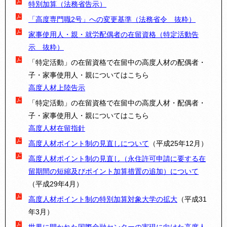
特別加算（法務省告示）
「高度専門職2号」への変更基準（法務省令 抜粋）
家事使用人・親・就労配偶者の在留資格（特定活動告
示 抜粋）
「特定活動」の在留資格で在留中の高度人材の配偶者・
子・家事使用人・親についてはこちら
高度人材上陸告示
「特定活動」の在留資格で在留中の高度人材・配偶者・
子・家事使用人・親についてはこちら
高度人材在留指針
高度人材ポイント制の見直しについて
（平成25年12月）
高度人材ポイント制の見直し（永住許可申請に要する在
留期間の短縮及びポイント加算措置の追加）について
（平成29年4月）
高度人材ポイント制の特別加算対象大学の拡大
（平成31
年3月）