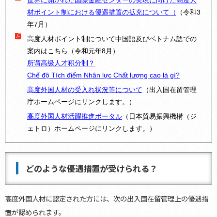
世界に開かれた国際金融センターの実現に向けた高度人
材ポイント制における優遇措置の拡充について（
（令和3
年7月）
高度人材ポイント制について中国語及びベトナム語での
案内はこちら（令和元年8月）
所谓高级人才积分制？
Chế độ Tích điểm Nhân lực Chất lượng cao là gì?
高度外国人材の受入れ状況等について
（出入国在留管理
庁ホームページにリンクします。）
高度外国人材活躍推進ポータル
（日本貿易振興機構（ジ
ェトロ）ホームページにリンクします。）
どのような優遇措置が受けられる？
高度外国人材に認定された方には、次の出入国在留管理上の優遇措
置が認められます。