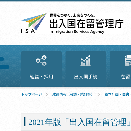
組織・採用
出入国手続
在留
トップページ
政策情報（会議・統計等）
基本計画・白書
2021年版「出入国在留管理