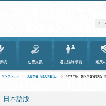
手続
在留支援
退去強制手続
難民
・パンフレット
入管白書「出入国管理」
2021年版「出入国在留管理」
」日本語版