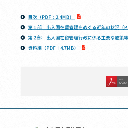
目次（PDF：2.4MB）
第１部 出入国在留管理をめぐる近年の状況（PD
第２部 出入国在留管理行政に係る主要な施策等（
資料編（PDF：4.7MB）