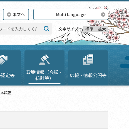
本文へ
Multi language
標準
拡大
文字サイズ
検索
政策情報（会議・
の認定等
広報・情報公開等
統計等）
日本語版