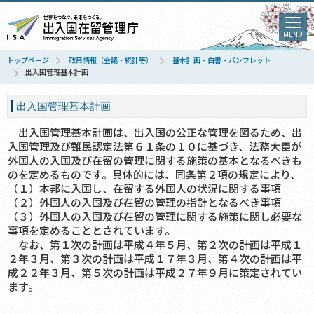
MENU
トップページ
政策情報（会議・統計等）
基本計画・白書・パンフレット
出入国管理基本計画
出入国管理基本計画
出入国管理基本計画は、出入国の公正な管理を図るため、出
入国管理及び難民認定法第６１条の１０に基づき、法務大臣が
外国人の入国及び在留の管理に関する施策の基本となるべきも
のを定めるものです。具体的には、同条第２項の規定により、
（１）本邦に入国し、在留する外国人の状況に関する事項
（２）外国人の入国及び在留の管理の指針となるべき事項
（３）外国人の入国及び在留の管理に関する施策に関し必要な
事項を定めることとされています。
なお、第１次の計画は平成４年５月、第２次の計画は平成１
２年３月、第３次の計画は平成１７年３月、第４次の計画は平
成２２年３月、第５次の計画は平成２７年９月に策定されてい
ます。