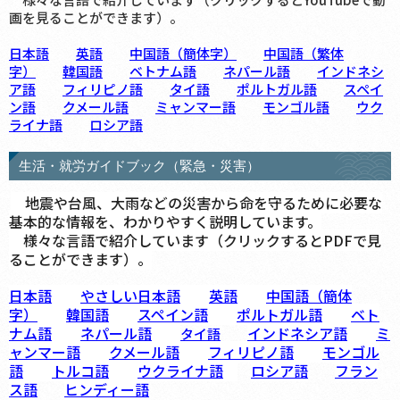
画を見ることができます）。
日本語
英語
中国語（簡体字）
中国語（繁体
字）
韓国語
ベトナム語
ネパール語
インドネシ
ア語
フィリピノ語
タイ語
ポルトガル語
スペイ
ン語
クメール語
ミャンマー語
モンゴル語
ウク
ライナ語
ロシア語
生活・就労ガイドブック（緊急・災害）
地震や台風、大雨などの災害から命を守るために必要な
基本的な情報を、わかりやすく説明しています。
様々な言語で紹介しています（クリックするとPDFで見
ることができます）。
日本語
やさしい日本語
英語
中国語（簡体
字）
韓国語
スペイン語
ポルトガル語
ベト
ナム語
ネパール語
インドネシア語
ミ
タイ語
ャンマー語
クメール語
フィリピノ語
モンゴル
語
トルコ語
ウクライナ語
ロシア語
フラン
ス語
ヒンディー語