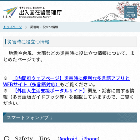
MENU
トップページ
災害時に役立つ情報
災害時に役立つ情報
地震や台風、大雨などの災害時に役に立つ情報について、ま
とめたページです。
※
【内閣府ウェブページ】災害時に便利な多言語アプリと
WEBサイト（多言語対応）
もご覧ください。
※
【外国人生活支援ポータルサイト】
緊急・災害に関する情
報（多言語版ガイドブック等）を掲載していますので、ご覧く
ださい。
スマートフォンアプリ
〇 Safety Tips
（
Android
iPhone
）