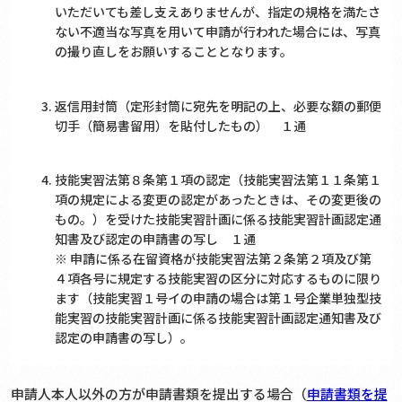
いただいても差し支えありませんが、指定の規格を満たさ
ない不適当な写真を用いて申請が行われた場合には、写真
の撮り直しをお願いすることとなります。
返信用封筒（定形封筒に宛先を明記の上、必要な額の郵便
切手（簡易書留用）を貼付したもの） １通
技能実習法第８条第１項の認定（技能実習法第１１条第１
項の規定による変更の認定があったときは、その変更後の
もの。）を受けた技能実習計画に係る技能実習計画認定通
知書及び認定の申請書の写し １通
※ 申請に係る在留資格が技能実習法第２条第２項及び第
４項各号に規定する技能実習の区分に対応するものに限り
ます（技能実習１号イの申請の場合は第１号企業単独型技
能実習の技能実習計画に係る技能実習計画認定通知書及び
認定の申請書の写し）。
申請人本人以外の方が申請書類を提出する場合（
申請書類を提