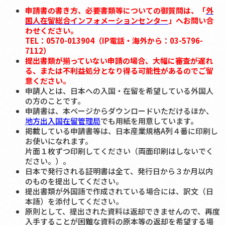
申請書の書き方、必要書類等についての御質問は、「
外
国人在留総合インフォメーションセンター
」へお問い合
わせください。
TEL：0570-013904（IP電話・海外から：03-5796-
7112）
提出書類が揃っていない申請の場合、大幅に審査が遅れ
る、または不利益処分となり得る可能性があるのでご留
意ください。
申請人とは、日本への入国・在留を希望している外国人
の方のことです。
申請書は、本ページからダウンロードいただけるほか、
地方出入国在留管理局
でも用紙を用意しています。
掲載している申請書等は、日本産業規格A列４番に印刷し
お使いになれます。
片面１枚ずつ印刷してください（両面印刷はしないでく
ださい。）。
日本で発行される証明書は全て、発行日から３か月以内
のものを提出してください。
提出書類が外国語で作成されている場合には、訳文（日
本語）を添付してください。
原則として、提出された資料は返却できませんので、再度
入手することが困難な資料の原本等の返却を希望する場