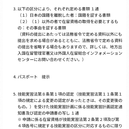
以下の区分により、それぞれ定める書類 １通
（１）日本の国籍を離脱した者：国籍を証する書類
（２）（１）以外の者で在留資格の取得を必要とするも
の：その事由を証する書類
（資料の提出にあたっては法務省令で定める資料以外にも
提出を求める場合があるとともに、法務省令で定める資料
の提出を省略する場合もありますので、詳しくは、地方出
入国在留管理官署又は外国人在留総合インフォメーション
センターにお問い合わせください。）
パスポート 提示
技能実習法第８条第１項の認定（技能実習法第１１条第１
項の規定による変更の認定があったときは、その変更後の
もの。）を受けた技能実習計画に係る技能実習計画認定通
知書及び認定の申請書の写し １通
※ 申請に係る在留資格が技能実習法第２条第２項及び第
４項各号に規定する技能実習の区分に対応するものに限り