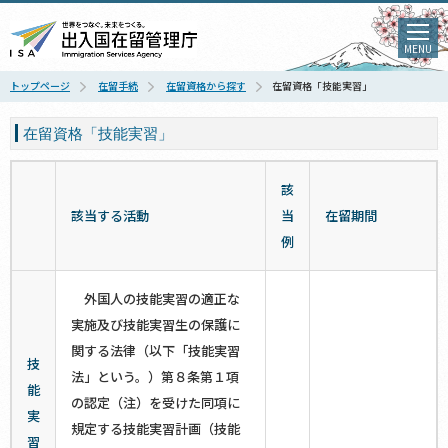
MENU
トップページ
在留手続
在留資格から探す
在留資格「技能実習」
在留資格「技能実習」
該
該当する活動
当
在留期間
例
外国人の技能実習の適正な
実施及び技能実習生の保護に
関する法律（以下「技能実習
技
法」という。）第８条第１項
能
の認定（注）を受けた同項に
実
規定する技能実習計画（技能
習