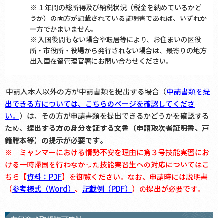
※ １年間の総所得及び納税状況（税金を納めているかど
うか）の両方が記載されている証明書であれば、いずれか
一方でかまいません。
※ 入国後間もない場合や転居等により、お住まいの区役
所・市役所・役場から発行されない場合は、最寄りの地方
出入国在留管理官署にお問い合わせください。
申請人本人以外の方が申請書類を提出する場合（
申請書類を提
出できる方については、こちらのページを確認してくださ
い。
）は、その方が申請書類を提出できるかどうかを確認する
ため、
提出する方の身分を証する文書（申請取次者証明書、戸
籍謄本等）の提示が必要です
。
※ ミャンマーにおける情勢不安を理由に第３号技能実習にお
ける一時帰国を行わなかった技能実習生への対応についてはこ
ちら【
資料：PDF
】を御覧ください。なお、申請時には説明書
（
参考様式（Word）
、
記載例（PDF）
）の提出が必要です。