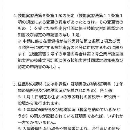
技能実習法第８条第１項の認定（技能実習法第１１条第１
項の規定による変更の認定があったときは、その変更後の
もの。）を受けた技能実習計画に係る技能実習計画認定通
知書及び認定の申請書の写し １通
※ 申請に係る在留資格が技能実習法第２条第２項及び第
４項各号に規定する技能実習の区分に対応するものに限り
ます（技能実習２号イの申請の場合は第２号企業単独型技
能実習の技能実習計画に係る技能実習計画認定通知書及び
認定の申請書の写し）。
住民税の課税（又は非課税）証明書及び納税証明書（１年
間の総所得及び納税状況が記載されたもの） 各１通
※ １月１日現在お住まいの市区町村の区役所・市役所・
役場から発行されます。
※ １年間の総所得及び納税状況（税金を納めているかど
うか）の両方が記載されている証明書であれば、いずれか
一方でかまいません。
※ 入国後間もない場合や転居等により、お住まいの区役