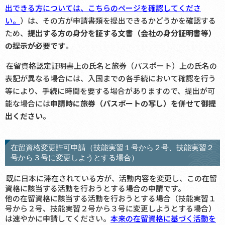
出できる方については、こちらのページを確認してくださ
い。
）は、その方が申請書類を提出できるかどうかを確認する
ため、
提出する方の身分を証する文書（会社の身分証明書等）
の提示が必要です
。
在留資格認定証明書上の氏名と旅券（パスポート）上の氏名の
表記が異なる場合には、入国までの各手続において確認を行う
等により、手続に時間を要する場合がありますので、提出が可
能な場合には
申請時に旅券（パスポートの写し）を併せて御提
出ください
。
在留資格変更許可申請（技能実習１号から２号、技能実習２
号から３号に変更しようとする場合）
既に日本に滞在されている方が、活動内容を変更し、この在留
資格に該当する活動を行おうとする場合の申請です。
他の在留資格に該当する活動を行おうとする場合（技能実習１
号から２号、技能実習２号から３号に変更しようとする場合）
は速やかに申請してください。
本来の在留資格に基づく活動を