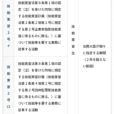
技能実習法第８条第１項の認
技
定（注）を受けた同項に規定
能
する技能実習計画（技能実習
実
法第２条第２項第２号に規定
習
技
する第２号企業単独型技能実
２
能
習に係るものに限る。）に基
号
実
づいて技能等を要する業務に
イ
習
法務大臣が個々
従事する活動
生
に指定する期間
（２年を超えな
技能実習法第８条第１項の認
い範囲）
技
定（注）を受けた同項に規定
能
する技能実習計画（技能実習
実
法第２条第４項第２号に規定
習
する第２号団体監理型技能実
２
習に係るものに限る。）に基
号
づいて技能等を要する業務に
ロ
従事する活動