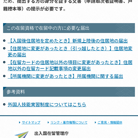
ため、
提出する方の身分を証する文書（申請取次者証明書、戸
籍謄本等）の提示が必要です
。
この在留資格で在留中の方に必要な届出
【入国後住居地を定めたとき】新規上陸後の住居地の届出
【住居地に変更があったとき（引っ越したとき）】住居地変
更の届出
【在留カードの住居地以外の項目に変更があったとき】住居
地以外の在留カード記載事項の変更届出
【所属機関に変更があったとき】所属機関に関する届出
参考資料
外国人技能実習制度についてはこちら
サイトマップ
リンク・著作権等について
ご意見・情報提供
出入国在留管理庁