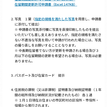
在留期間更新許可申請書（Excel:147KB）
写真 １葉（
指定の規格を満たした写真
を用意し、申請書
に添付して提出）
※ 申請書の写真添付欄に写真を直接印刷したものを提出
いただいても差し支えありませんが、指定の規格を満たさ
ない不適当な写真を用いて申請が行われた場合には、写真
の撮り直しをお願いすることとなります。
※ 中長期在留者でない方が更新を申請される場合及び３
月以下の在留期間の更新を希望される場合は、写真は必要
ありません。
パスポート及び在留カード 提示
住民税の課税（又は非課税）証明書及び納税証明書（１年
間の総所得及び納税状況が記載されたもの） 各１通
※ １月１日現在お住まいの市区町村の区役所・市役所・
役場から発行されます。