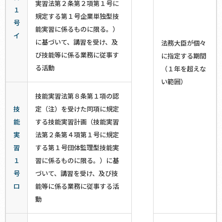
実習法第２条第２項第１号に
１
規定する第１号企業単独型技
号
能実習に係るものに限る。）
イ
に基づいて、講習を受け、及
法務大臣が個々
び技能等に係る業務に従事す
に指定する期間
る活動
（１年を超えな
い範囲）
技能実習法第８条第１項の認
技
定（注）を受けた同項に規定
能
する技能実習計画（技能実習
実
法第２条第４項第１号に規定
習
する第１号団体監理型技能実
１
習に係るものに限る。）に基
号
づいて、講習を受け、及び技
ロ
能等に係る業務に従事する活
動