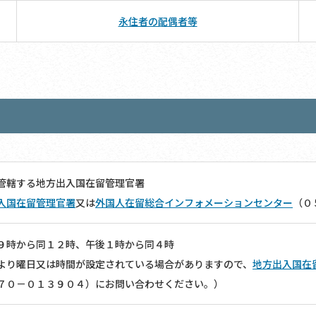
永住者の配偶者等
管轄する地方出入国在留管理官署
入国在留管理官署
又は
外国人在留総合インフォメーションセンター
（０
９時から同１２時、午後１時から同４時
より曜日又は時間が設定されている場合がありますので、
地方出入国在
７０－０１３９０４）にお問い合わせください。）