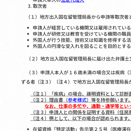
取次者
（１）地方出入国在留管理局長から申請等取次者と
申請人が経営している機関又は雇用されている
申請人が研修又は教育を受けている機関の職員
外国人が行う技能、技術又は知識を修得する活
外国人の円滑な受入れを図ることを目的とする
（２）地方出入国在留管理局長に届け出た弁護士
（３）申請人本人が１６歳未満の場合又は疾病（注
ずる者（注３）（注４）で地方出入国在留管理局長
（注１）「疾病」の場合、疎明資料として診断
（注２）理由書（
参考様式
）等を持参願います
なお、仕事の多忙や、通勤・通学等とい
（注３）申請人との関係を証明する資料（住民
（注４）例として、以下の場合が認められます
在留資格「特定活動」告示第２５号（医療滞在