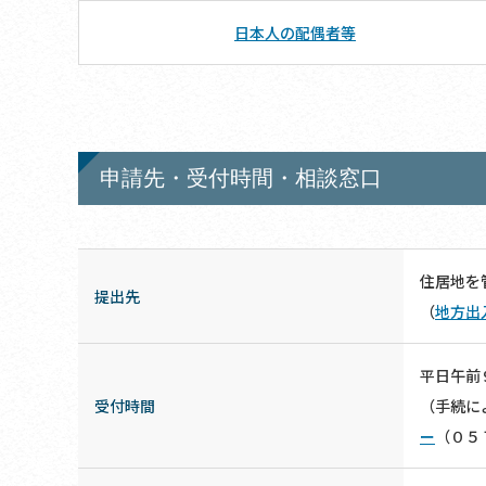
日本人の配偶者等
申請先・受付時間・相談窓口
住居地を
提出先
（
地方出
平日午前
受付時間
（手続に
ー
（０５