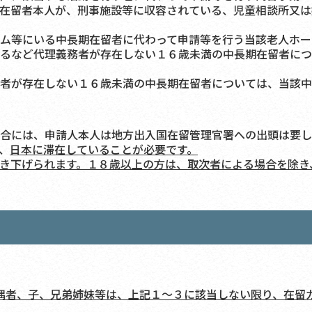
在留者本人が、刑事施設等に収容されている、児童相談所又は
ム等にいる中長期在留者に代わって申請等を行う当該老人ホー
るなど代理義務者が存在しない１６歳未満の中長期在留者につ
者が存在しない１６歳未満の中長期在留者については、当該中
合には、申請人本人は地方出入国在留管理官署への出頭は要し
、
日本に滞在していることが必要です。
き下げられます。１８歳以上の方は、取次者による場合を除き
偶者、子、兄弟姉妹等は、上記１～３に該当しない限り、在留