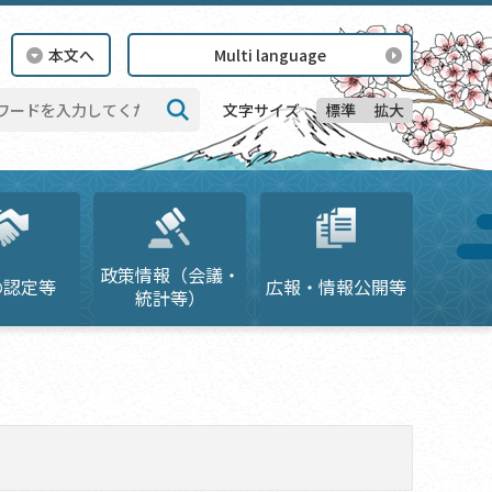
本文へ
Multi language
標準
拡大
文字サイズ
検索
政策情報（会議・
の認定等
広報・情報公開等
統計等）