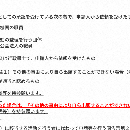
しての承認を受けている次の者で、申請人から依頼を受けた
機関の職員
動の監理を行う団体
公益法人の職員
又は行政書士で、申請人から依頼を受けたもの
１）その他の事由により自ら出頭することができない場合（
が適当と認めるもの
書等を持参願います。
。
った場合は、「その他の事由により自ら出頭することができな
票等）を持参願います。
。
）に該当する活動を行う者に代わって申請等を行う同告示第２