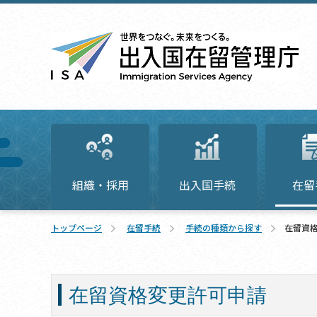
組織・採用
出入国手続
在留
トップページ
在留手続
手続の種類から探す
在留資
在留資格変更許可申請