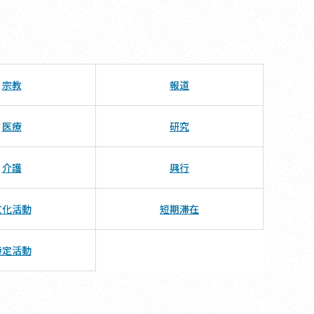
宗教
報道
医療
研究
介護
興行
文化活動
短期滞在
特定活動