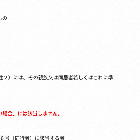
もの
注２）には、その親族又は同居者若しくはこれに準
い場合」には該当しません。
６号（同行者）に該当する者