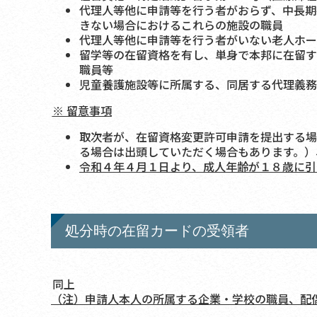
代理人等他に申請等を行う者がおらず、中長期
きない場合におけるこれらの施設の職員
代理人等他に申請等を行う者がいない老人ホー
留学等の在留資格を有し、単身で本邦に在留す
職員等
児童養護施設等に所属する、同居する代理義務
※ 留意事項
取次者が、在留資格変更許可申請を提出する場
る場合は出頭していただく場合もあります。）
令和４年４月１日より、成人年齢が１８歳に引
処分時の在留カードの受領者
同上
（注）申請人本人の所属する企業・学校の職員、配