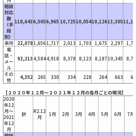
相談
対応
数
118,643
6,505
6,965
10,725
10,054
10,126
13,305
11,1
（手
段
別）
来所
22,078
1,656
1,717
2,013
1,703
1,675
2,297
1,7
電
話・
92,213
4,584
4,918
8,378
8,123
8,187
10,345
8,7
メー
ル
その
4,352
265
330
334
228
264
663
60
他
【２０２０年１２月～２０２１年１２月の各月ごとの現況】
2020
年12
月～
R2.12
計
1月
2月
3月
4月
5月
6月
7月
2021
月
年12
月
相談