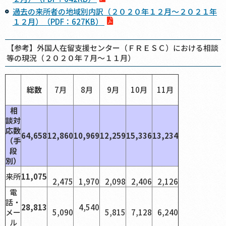
過去の来所者の地域別内訳（２０２０年１２月～２０２１年
１２月）（PDF：627KB）
【参考】外国人在留支援センター（ＦＲＥＳＣ）における相談
等の現況（２０２０年７月～１１月）
総数
7月
8月
9月
10月
11月
相
談対
応数
64,658
12,860
10,969
12,259
15,336
13,234
（手
段
別）
来所
11,075
2,475
1,970
2,098
2,406
2,126
電
話・
28,813
4,540
メー
5,090
5,815
7,128
6,240
ル