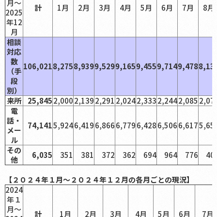
月～
計
1月
2月
3月
4月
5月
6月
7月
8月
2025
年12
月
相談
対応
数
106,021
8,275
8,939
9,529
9,165
9,455
9,714
9,478
8,13
（手
段
別）
来所
25,845
2,000
2,139
2,291
2,024
2,333
2,244
2,085
2,07
電
話・
74,141
5,924
6,419
6,866
6,779
6,428
6,506
6,617
5,65
メー
ル
その
6,035
351
381
372
362
694
964
776
40
他
【２０２４年１月～２０２４年１２月の各月ごとの現況】
2024
年１
月～
計
1月
2月
3月
4月
5月
6月
7月