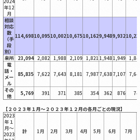
2024
年12
月
相談
対応
数
114,698
10,095
10,002
10,675
10,162
9,948
9,932
10,23
（手
段
別）
来所
23,094
2,082
1,988
2,109
1,821
1,948
1,949
1,84
電
話・
85,835
7,622
7,643
8,181
7,987
7,638
7,107
7,64
メー
ル
その
5,769
391
371
385
354
362
876
74
他
【２０２３年１月～２０２３年１２月の各月ごとの現況】
2023
年１
月～
計
1月
2月
3月
4月
5月
6月
7月
2023