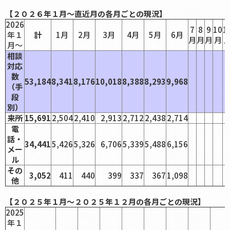
【２０２６年１月～直近月の各月ごとの現況】
2026
7
8
9
10
1
年１
計
1月
2月
3月
4月
5月
6月
月
月
月
月
月～
相談
対応
数
53,184
8,341
8,176
10,018
8,388
8,293
9,968
（手
段
別）
来所
15,691
2,504
2,410
2,913
2,712
2,438
2,714
電
話・
34,441
5,426
5,326
6,706
5,339
5,488
6,156
メー
ル
その
3,052
411
440
399
337
367
1,098
他
【２０２５年１月～２０２５年１２月の各月ごとの現況】
2025
年１