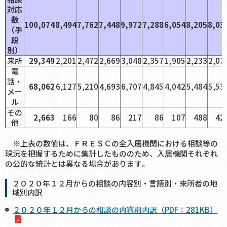
対応
数
100,074
8,494
7,762
7,448
9,972
7,288
6,054
8,205
8,03
（手
段
別）
来所
29,349
2,201
2,472
2,669
3,048
2,357
1,905
2,233
2,07
電
話・
68,062
6,127
5,210
4,693
6,707
4,845
4,042
5,484
5,53
メー
ル
その
2,663
166
80
86
217
86
107
488
42
他
※上表の数値は、ＦＲＥＳＣの全入居機関における相談等の
現況を把握するために集計したもののため、入居機関それぞれ
の公的な統計とは異なる場合があります。
２０２０年１２月からの相談の内容別・言語別・来所者の地
域別内訳
２０２０年１２月からの相談の内容別内訳（PDF：281KB）