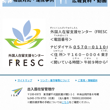
がいこくじんざいりゅうしえん
外国人在留支援
センター（FRESC
でんわばんごう
＜
電話番号
＞
ナビダイヤル
０５７０－０１１００
じゅうしょ
とうきょ
＜
住所
＞ 〒１６０－０００４
東京
あ
じかん
ごぜん
じ
ご
＜
開
いている
時間
＞
午前
９
時
から
午
サイトマップ
リンク・著作権等について
ご意見・情報提供
出入国在留管理庁
〒100-8973 東京都千代田区霞が関1-1-1 中央合同庁舎６号館
℡045-370-9755（代表） （法人番号：7000012030004）
※開示請求等の手続については
こちら
をご確認ください。