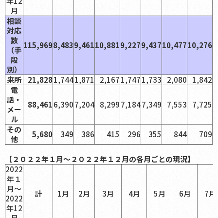
年12
月
相談
対応
数
115,969
8,483
9,461
10,881
9,227
9,437
10,477
10,276
9
（手
段
別）
来所
21,828
1,744
1,871
2,167
1,747
1,733
2,080
1,842
1
電
話・
88,461
6,390
7,204
8,299
7,184
7,349
7,553
7,725
7
メー
ル
その
5,680
349
386
415
296
355
844
709
他
【２０２２年１月～２０２２年１２月の各月ごとの現況】
2022
年１
月～
計
1月
2月
3月
4月
5月
6月
7月
2022
年12
月