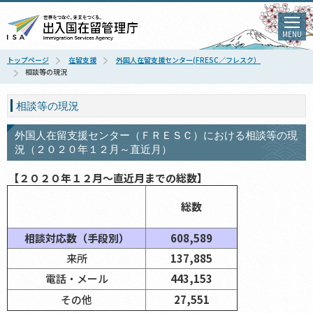
MENU
トップページ
在留支援
外国人在留支援センター(FRESC／フレスク）
相談等の現況
相談等の現況
外国人在留支援センター（ＦＲＥＳＣ）における相談等の現
況（２０２０年１２月～直近月）
【２０２０年１２月～直近月までの総数】
総数
相談対応数（手段別）
608,589
来所
137,885
電話・メール
443,153
その他
27,551