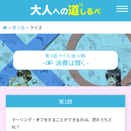
メ
ニ
ュ
ー
第３話
クイズ
を
開
く
第３話 クイズ
(全５問)
-
消費は賢く -
第1問
クーリング・オフをすることができるのは、次のうちど
れ？