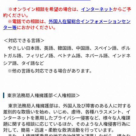
※オンライン相談を希望の場合は、
インターネット
からご予
約ください。
※電話での相談は、
外国人在留総合インフォメーションセン
ター等
におかけください。
＜対応できる言語＞
やさしい日本語、英語、韓国語、中国語、スペイン語、ポル
トガル語、フィリピノ語、ベトナム語、ネパール語、インドネ
シア語、タイ語など
※他の言語も対応できる場合があります。
東京法務局人権擁護部＜人権相談＞
東京法務局人権擁護部は、外国人及び障害のある人に対する
差別的な取扱いを始め、いじめ、虐待、各種ハラスメント、イ
ンターネットを悪用したプライバシー侵害など、様々な人権課
題に関する相談に応じているほか、そのような人権侵害行為に
対して、簡易・迅速・柔軟な救済活動を行っています。
また、人権擁護委員や地方自治体等と連携しながら、様々な