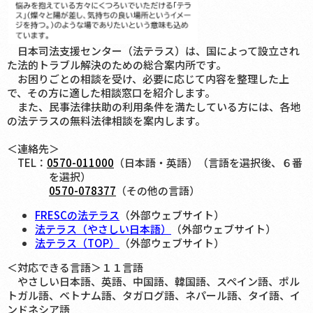
日本司法支援センター（法テラス）は、国によって設立され
た法的トラブル解決のための総合案内所です。
お困りごとの相談を受け、必要に応じて内容を整理した上
で、その方に適した相談窓口を紹介します。
また、民事法律扶助の利用条件を満たしている方には、各地
の法テラスの無料法律相談を案内します。
＜連絡先＞
TEL：
0570-011000
（日本語・英語）（言語を選択後、６番
を選択）
0570-078377
（その他の言語）
FRESCの法テラス
（外部ウェブサイト）
法テラス（やさしい日本語）
（外部ウェブサイト）
法テラス（TOP）
（外部ウェブサイト）
＜対応できる言語＞１１言語
やさしい日本語、英語、中国語、韓国語、スペイン語、ポル
トガル語、ベトナム語、タガログ語、ネパール語、タイ語、イ
ンドネシア語