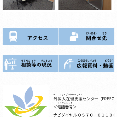
がいこくじんざいりゅうしえん
外国人在留支援
センター（FRESC
でんわばんごう
＜
電話番号
＞
ナビダイヤル
０５７０－０１１００