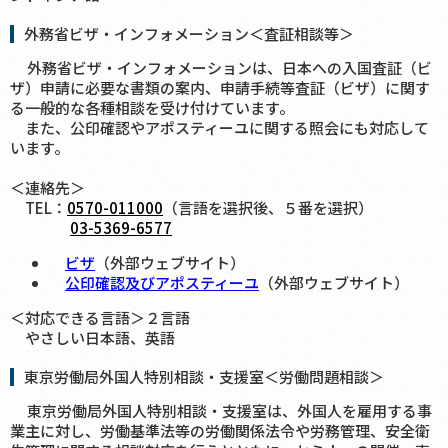
外務省ビザ・インフォメーション＜査証相談等＞
外務省ビザ・インフォメーションは、日本への入国査証（ビ
ザ）申請に必要な書類の案内、申請手続等査証（ビザ）に関す
る一般的な各種相談を受け付けています。
また、公印確認やアポスティーユに関する照会にも対応して
います。
＜連絡先＞
TEL：
0570-011000
（言語を選択後、５番を選択）
03-5369-6577
ビザ
（外部ウェブサイト）
公印確認及びアポスティーユ
（外部ウェブサイト）
＜対応できる言語＞２言語
やさしい日本語、英語
東京労働局外国人特別相談・支援室＜労働問題相談＞
東京労働局外国人特別相談・支援室は、外国人を雇用する事
業主に対し、労働基準法等の労働関係法令や労務管理、安全衛