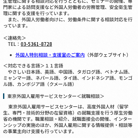
生管理に関する相談対応を行うとともに、セミナーの開催、専
門家による訪問支援など外国人労働者の労務管理、安全衛生管
理に関する支援を行っています。
また、外国人労働者向けに、労働条件に関する相談対応を行
っています。
＜連絡先＞
TEL：
03-5361-8728
外国人特別相談・支援室のご案内
（外部ウェブサイト）
＜対応できる言語＞１１言語
やさしい日本語、英語、中国語、タガログ語、ベトナム語、
ミャンマー語、ネパール語、タイ語、インドネシア語、モンゴ
ル語、カンボジア語（クメール語）
東京外国人雇用サービスセンター＜就職相談＞
東京外国人雇用サービスセンターは、高度外国人材（留学
生、専門・技術的分野の在留資格）の就職支援を行う厚生労働
省の機関です。職業相談・紹介、就職面接会の開催、インター
ンシップの実施のほか、外国人雇用に関する情報提供・相談等
の事業主向け支援も行っています。