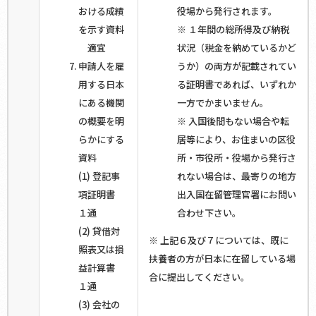
おける成績
役場から発行されます。
を示す資料
※ １年間の総所得及び納税
適宜
状況（税金を納めているかど
申請人を雇
うか）の両方が記載されてい
用する日本
る証明書であれば、いずれか
にある機関
一方でかまいません。
の概要を明
※ 入国後間もない場合や転
らかにする
居等により、お住まいの区役
資料
所・市役所・役場から発行さ
(1) 登記事
れない場合は、最寄りの地方
項証明書
出入国在留管理官署にお問い
１通
合わせ下さい。
(2) 貸借対
※ 上記６及び７については、既に
照表又は損
扶養者の方が日本に在留している場
益計算書
合に提出してください。
１通
(3) 会社の