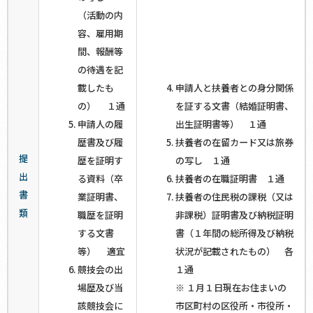
（活動の内
容、雇用期
間、報酬等
の待遇を記
載したも
申請人と扶養者との身分関係
の） １通
を証する文書（結婚証明書、
申請人の履
出生証明書等） １通
歴書及び履
扶養者の在留カード又は旅券
提
歴を証明す
の写し １通
出
る資料（卒
扶養者の在職証明書 １通
書
業証明書、
扶養者の住民税の課税（又は
類
職歴を証明
非課税）証明書及び納税証明
する文書
書（１年間の総所得及び納税
等） 適宜
状況が記載されたもの） 各
競技会の出
１通
場歴及び当
※ １月１日現在お住まいの
該競技会に
市区町村の区役所・市役所・