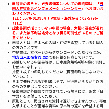
申請書の書き方、必要書類等についての御質問は、「
外
国人在留総合インフォメーションセンター
」へお問い合
わせください。
TEL：0570-013904（IP電話・海外から：03-5796-
7112）
提出書類が揃っていない申請の場合、大幅に審査が遅れ
る、または不利益処分となり得る可能性があるのでご留
意ください。
申請人とは、日本への入国・在留を希望している外国人
の方のことです。
申請書は、本ページからダウンロードいただけるほか、
地方出入国在留管理局
でも用紙を用意しています。
掲載している申請書等は、日本産業規格A列４番に印刷し
お使いになれます。
片面１枚ずつ印刷してください（両面印刷はしないでく
ださい。）。
日本で発行される証明書は全て、発行日から３か月以内
のものを提出してください。
提出書類が外国語で作成されている場合には、訳文（日
本語）を添付してください。
原則として、提出された資料は返却できませんので、再度
入手することが困難な資料の原本等の返却を希望する場