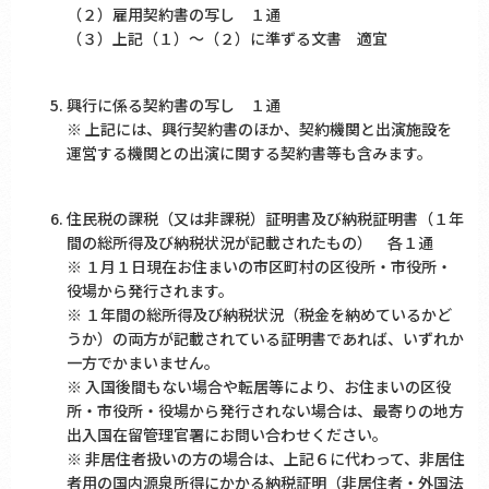
（２）雇用契約書の写し １通
（３）上記（１）～（２）に準ずる文書 適宜
興行に係る契約書の写し １通
※ 上記には、興行契約書のほか、契約機関と出演施設を
運営する機関との出演に関する契約書等も含みます。
住民税の課税（又は非課税）証明書及び納税証明書（１年
間の総所得及び納税状況が記載されたもの） 各１通
※ １月１日現在お住まいの市区町村の区役所・市役所・
役場から発行されます。
※ １年間の総所得及び納税状況（税金を納めているかど
うか）の両方が記載されている証明書であれば、いずれか
一方でかまいません。
※ 入国後間もない場合や転居等により、お住まいの区役
所・市役所・役場から発行されない場合は、最寄りの地方
出入国在留管理官署にお問い合わせください。
※ 非居住者扱いの方の場合は、上記６に代わって、非居住
者用の国内源泉所得にかかる納税証明（非居住者・外国法