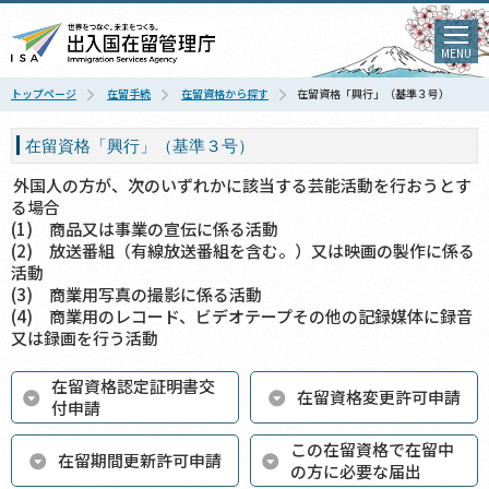
MENU
トップページ
在留手続
在留資格から探す
在留資格「興行」（基準３号）
在留資格「興行」（基準３号）
外国人の方が、次のいずれかに該当する芸能活動を行おうとす
る場合
(1) 商品又は事業の宣伝に係る活動
(2) 放送番組（有線放送番組を含む。）又は映画の製作に係る
活動
(3) 商業用写真の撮影に係る活動
(4) 商業用のレコード、ビデオテープその他の記録媒体に録音
又は録画を行う活動
在留資格認定証明書交
在留資格変更許可申請
付申請
この在留資格で在留中
在留期間更新許可申請
の方に必要な届出