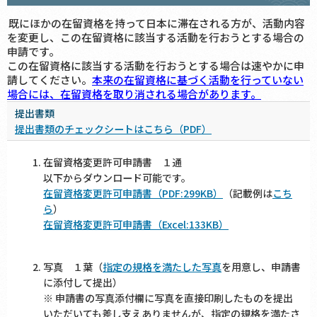
既にほかの在留資格を持って日本に滞在される方が、活動内容
を変更し、この在留資格に該当する活動を行おうとする場合の
申請です。
この在留資格に該当する活動を行おうとする場合は速やかに申
請してください。
本来の在留資格に基づく活動を行っていない
場合には、在留資格を取り消される場合があります。
提出書類
提出書類のチェックシートはこちら（PDF）
在留資格変更許可申請書 １通
以下からダウンロード可能です。
在留資格変更許可申請書（PDF:299KB）
（記載例は
こち
ら
）
在留資格変更許可申請書（Excel:133KB）
写真 １葉（
指定の規格を満たした写真
を用意し、申請書
に添付して提出）
※ 申請書の写真添付欄に写真を直接印刷したものを提出
いただいても差し支えありませんが、指定の規格を満たさ