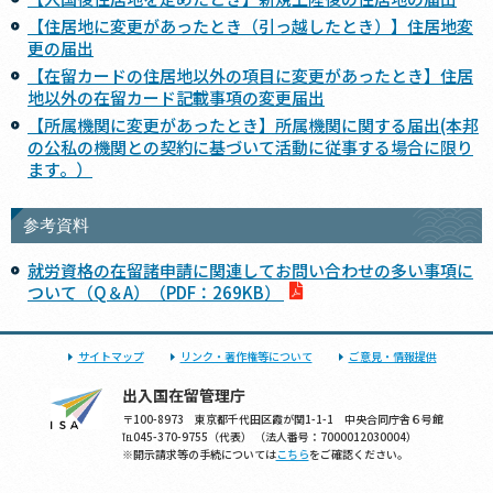
【住居地に変更があったとき（引っ越したとき）】住居地変
更の届出
【在留カードの住居地以外の項目に変更があったとき】住居
地以外の在留カード記載事項の変更届出
【所属機関に変更があったとき】所属機関に関する届出(本邦
の公私の機関との契約に基づいて活動に従事する場合に限り
ます。）
参考資料
就労資格の在留諸申請に関連してお問い合わせの多い事項に
ついて（Q＆A）（PDF：269KB）
サイトマップ
リンク・著作権等について
ご意見・情報提供
出入国在留管理庁
〒100-8973 東京都千代田区霞が関1-1-1 中央合同庁舎６号館
℡045-370-9755（代表） （法人番号：7000012030004）
※開示請求等の手続については
こちら
をご確認ください。