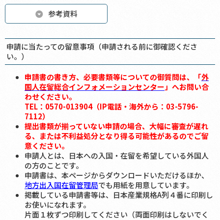
参考資料
申請に当たっての留意事項（申請される前に御確認くださ
い。）
申請書の書き方、必要書類等についての御質問は、「
外
国人在留総合インフォメーションセンター
」へお問い合
わせください。
TEL：0570-013904（IP電話・海外から：03-5796-
7112）
提出書類が揃っていない申請の場合、大幅に審査が遅れ
る、または不利益処分となり得る可能性があるのでご留
意ください。
申請人とは、日本への入国・在留を希望している外国人
の方のことです。
申請書は、本ページからダウンロードいただけるほか、
地方出入国在留管理局
でも用紙を用意しています。
掲載している申請書等は、日本産業規格A列４番に印刷し
お使いになれます。
片面１枚ずつ印刷してください（両面印刷はしないでく