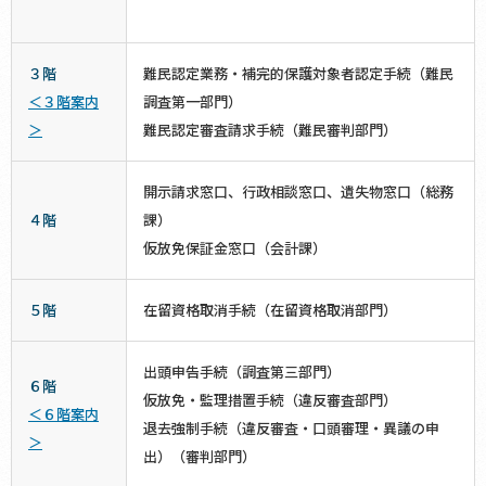
３階
難民認定業務・補完的保護対象者認定手続（難民
＜３階案内
調査第一部門）
＞
難民認定審査請求手続（難民審判部門）
開示請求窓口、行政相談窓口、遺失物窓口（総務
４階
課）
仮放免保証金窓口（会計課）
５階
在留資格取消手続（在留資格取消部門）
出頭申告手続（調査第三部門）
６階
仮放免・監理措置手続（違反審査部門）
＜６階案内
退去強制手続（違反審査・口頭審理・異議の申
＞
出）（審判部門）