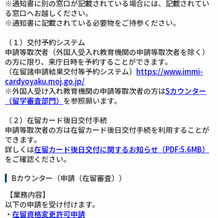
※通知書に別の窓口が記載されている場合には、記載されてい
る窓口へお越しください。
※通知書に記載されている必要物をご持参ください。
（１）交付予約システム
申請等取次者（外国人受入れ教育機関の申請等取次者を除く）
の方に限り、来庁日時を予約することができます。
（在留諸申請結果交付等予約システム）
https://www.immi-
cardyoyaku.moj.go.jp/
※外国人受け入れ教育機関の申請等取次者の方は
Sカウンター
（留学審査部門）
を参照願います。
（２）在留カード後日交付手続
申請等取次者の方は在留カード後日交付手続を利用することが
できます。
詳しくは
在留カード後日交付に関するお知らせ（PDF:5.6MB）
をご確認ください。
Bカウンター（申請（在留審査））
【業務内容】
以下の申請を受け付けます。
・
在留資格変更許可申請