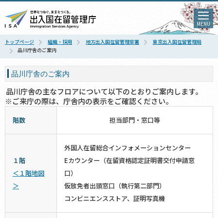
MENU
トップページ
組織・採用
地方出入国在留管理官署
東京出入国在留管理局
品川庁舎のご案内
品川庁舎のご案内
品川庁舎の主なフロアについて以下のとおりご案内します。
※ご来庁の際は、庁舎内の表示をご確認ください。
階数
担当部門・窓口等
外国人在留総合インフォメーションセンター
１階
Eカウンター（在留資格認定証明書交付申請窓
＜１階地図
口）
＞
仮放免者出頭窓口（執行第二部門）
コンビニエンスストア、証明写真機