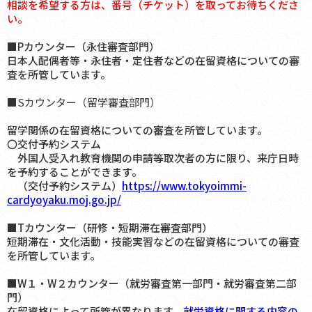
相談を希望する方は、番号（チケット）を取ってお待ちくださ
い。
■Pカウンター（永住審査部門）
日本人配偶者等・永住者・定住者などの在留資格についての審
査を所管しています。
■Sカウンター（留学審査部門）
留学関係の在留資格についての審査を所管しています。
〇交付予約システム
外国人受入れ教育機関の申請等取次者の方に限り、来庁日時
を予約することができます。
（交付予約システム）
https://www.tokyoimmi-
cardyoyaku.moj.go.jp/
■Tカウンター（研修・短期滞在審査部門）
短期滞在・文化活動・技能実習などの在留資格についての審査
を所管しています。
■W１・W２カウンター（就労審査第一部門・就労審査第二部
門）
在留資格によって所管が異なります。
就労資格に関する内容の