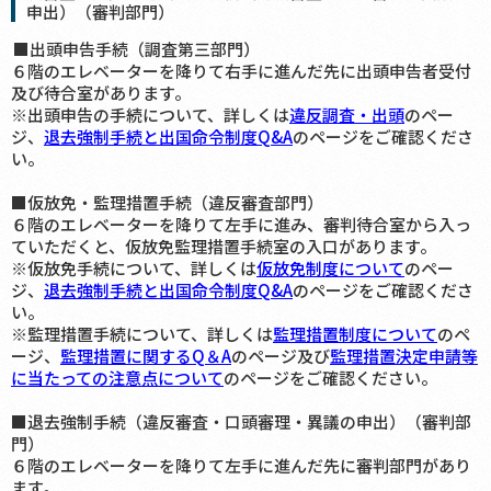
申出）（審判部門）
■出頭申告手続（調査第三部門）
６階のエレベーターを降りて右手に進んだ先に出頭申告者受付
及び待合室があります。
※出頭申告の手続について、詳しくは
違反調査・出頭
のペー
ジ、
退去強制手続と出国命令制度Q&A
のページをご確認くださ
い。
■仮放免・監理措置手続（違反審査部門）
６階のエレベーターを降りて左手に進み、審判待合室から入っ
ていただくと、仮放免監理措置手続室の入口があります。
※仮放免手続について、詳しくは
仮放免制度について
のペー
ジ、
退去強制手続と出国命令制度Q&A
のページをご確認くださ
い。
※監理措置手続について、詳しくは
監理措置制度について
のペ
ージ、
監理措置に関するQ＆A
のページ及び
監理措置決定申請等
に当たっての注意点について
のページをご確認ください。
■退去強制手続（違反審査・口頭審理・異議の申出）（審判部
門）
６階のエレベーターを降りて左手に進んだ先に審判部門があり
ます。