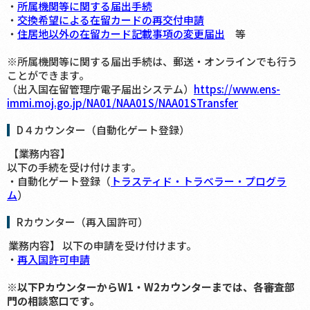
・
所属機関等に関する届出手続
・
交換希望による在留カードの再交付申請
・
住居地以外の在留カード記載事項の変更届出
等
※所属機関等に関する届出手続は、郵送・オンラインでも行う
ことができます。
（出入国在留管理庁電子届出システム）
https://www.ens-
immi.moj.go.jp/NA01/NAA01S/NAA01STransfer
D４カウンター（自動化ゲート登録）
【業務内容】
以下の手続を受け付けます。
・自動化ゲート登録（
トラスティド・トラベラー・プログラ
ム
）
Rカウンター（再入国許可）
業務内容】 以下の申請を受け付けます。
・
再入国許可申請
※以下PカウンターからW1・W2カウンターまでは、各審査部
門の相談窓口です。