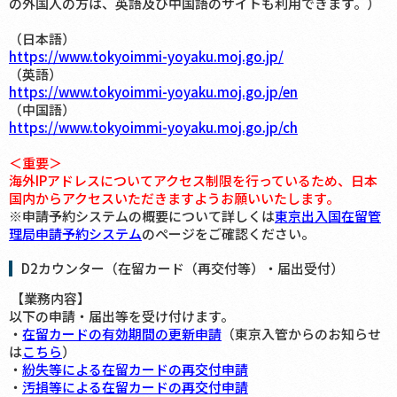
の外国人の方は、英語及び中国語のサイトも利用できます。）
（日本語）
https://www.tokyoimmi-yoyaku.moj.go.jp/
（英語）
https://www.tokyoimmi-yoyaku.moj.go.jp/en
（中国語）
https://www.tokyoimmi-yoyaku.moj.go.jp/ch
＜重要＞
海外IPアドレスについてアクセス制限を行っているため、日本
国内からアクセスいただきますようお願いいたします。
※申請予約システムの概要について詳しくは
東京出入国在留管
理局申請予約システム
のページをご確認ください。
D2カウンター（在留カード（再交付等）・届出受付）
【業務内容】
以下の申請・届出等を受け付けます。
・
在留カードの有効期間の更新申請
（東京入管からのお知らせ
は
こちら
）
・
紛失等による在留カードの再交付申請
・
汚損等による在留カードの再交付申請