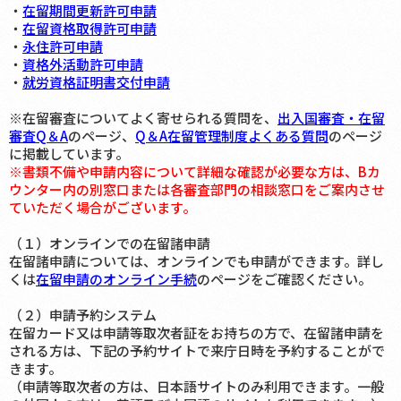
・
在留期間更新許可申請
・
在留資格取得許可申請
・
永住許可申請
・
資格外活動許可申請
・
就労資格証明書交付申請
※在留審査についてよく寄せられる質問を、
出入国審査・在留
審査Q＆A
のページ、
Q＆A在留管理制度よくある質問
のページ
に掲載しています。
※書類不備や申請内容について詳細な確認が必要な方は、Bカ
ウンター内の別窓口または各審査部門の相談窓口をご案内させ
ていただく場合がございます。
（１）オンラインでの在留諸申請
在留諸申請については、オンラインでも申請ができます。詳し
くは
在留申請のオンライン手続
のページをご確認ください。
（２）申請予約システム
在留カード又は申請等取次者証をお持ちの方で、在留諸申請を
される方は、下記の予約サイトで来庁日時を予約することがで
きます。
（申請等取次者の方は、日本語サイトのみ利用できます。一般