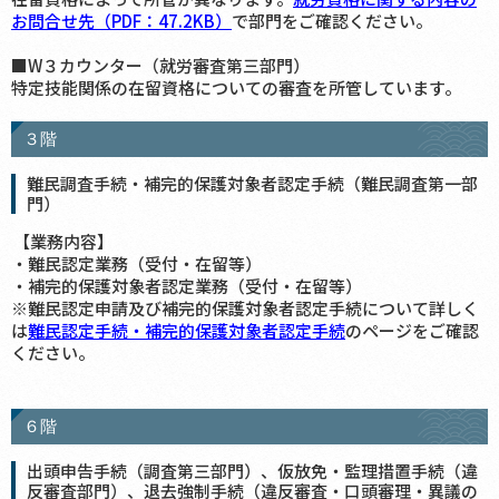
お問合せ先（PDF：47.2KB）
で部門をご確認ください。
■W３カウンター（就労審査第三部門）
特定技能関係の在留資格についての審査を所管しています。
３階
難民調査手続・補完的保護対象者認定手続（難民調査第一部
門）
【業務内容】
・難民認定業務（受付・在留等）
・補完的保護対象者認定業務（受付・在留等）
※難民認定申請及び補完的保護対象者認定手続について詳しく
は
難民認定手続・補完的保護対象者認定手続
のページをご確認
ください。
６階
出頭申告手続（調査第三部門）、仮放免・監理措置手続（違
反審査部門）、退去強制手続（違反審査・口頭審理・異議の